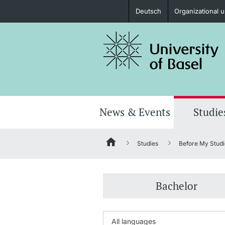
Deutsch
Organizational u
Prospective Students
Further information
News & Events
Studie
Studies
Before My Studi
Donors & Alumni
Bachelor
Further information