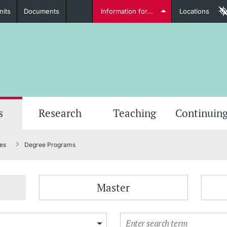
nits
Documents
Information for...
Locations
Students
Further information
Furt
s
Research
Teaching
Continuing
es
Degree Programs
Lecturers
Master
Further information