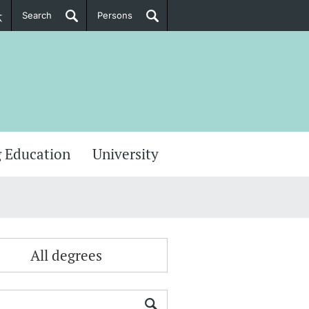
Search
Persons
PhD Candidates
her information
 Education
University
All degrees