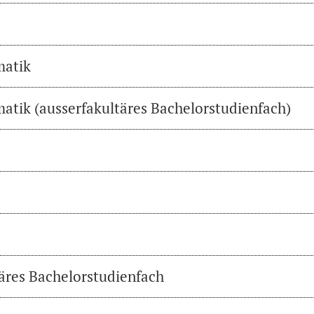
matik
atik (ausserfakultäres Bachelorstudienfach)
täres Bachelorstudienfach