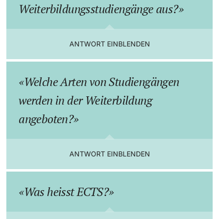
Weiterbildungsstudiengänge aus?
Weiterbildung
Team & Kontakt
Doktorierende
Universität
ANTWORT EINBLENDEN
Informationen & Materialien
FAQ Weiterbildung
Welche Arten von Studiengängen
weitere Informationen
werden in der Weiterbildung
angeboten?
Fördernde & Alumni
ANTWORT EINBLENDEN
Was heisst ECTS?
weitere Informationen