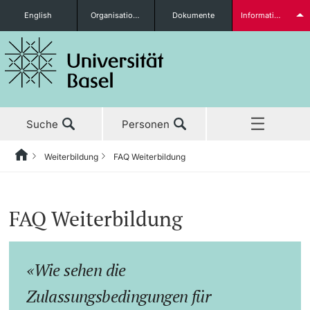
English
Organisationseinheiten
Dokumente
Informationen für...
Studieninteressierte
Suche
Personen
weitere Informationen
Weiterbildung
FAQ Weiterbildung
Home
Zurück
Aktuell
Weiterbildung
Studierende
FAQ Weiterbildung
Studium
Studienangebot
Wie sehen die
Forschung
Insights Weiterbildung
weitere Informationen
Zulassungsbedingungen für
Lehre
Infoveranstaltungen & Events