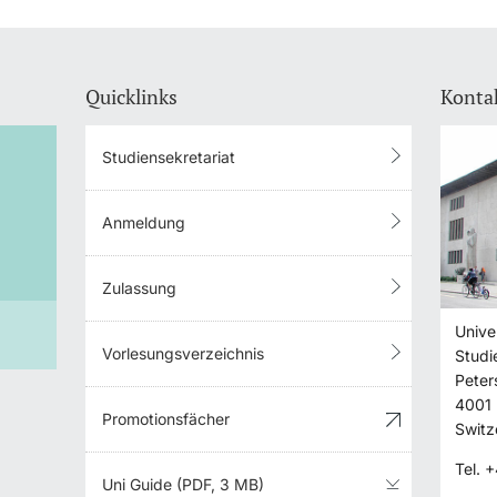
Quicklinks
Konta
Studiensekretariat
Wie muss ich mich für
mein Studium anmelden
Anmeldung
und was sind dann die
Zulassung
weiteren Schritte?
Unive
Vorlesungsverzeichnis
Studi
ANTWORT EINBLENDEN
Peter
4001
Promotionsfächer
Switz
Tel.
+
Uni Guide (PDF, 3 MB)