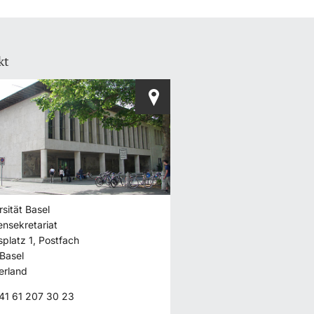
kt
rsität Basel
ensekretariat
splatz 1, Postfach
Basel
erland
41 61 207 30 23