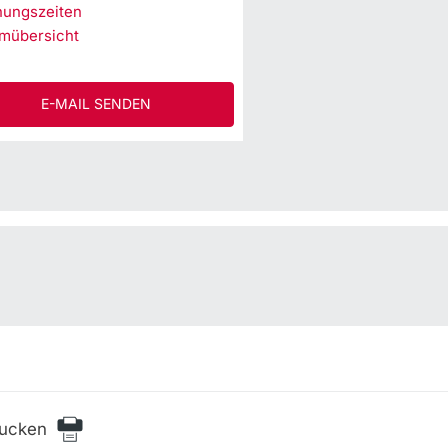
nungszeiten
mübersicht
E-MAIL SENDEN
rucken