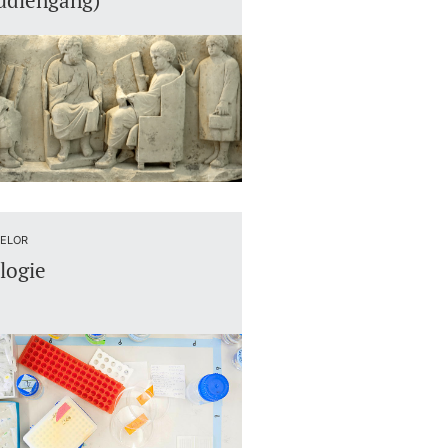
udiengang)
ELOR
logie