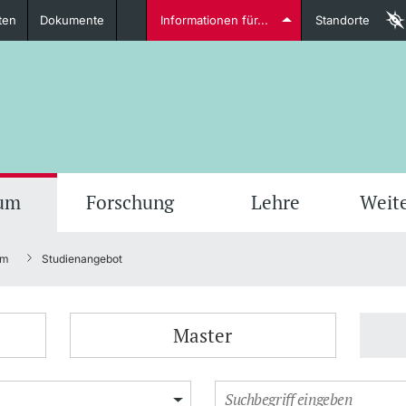
ten
Dokumente
Informationen für...
Standorte
Studierende
weitere Informationen
weit
ium
Forschung
Lehre
Weit
um
Studienangebot
Dozierende
Master
weitere Informationen