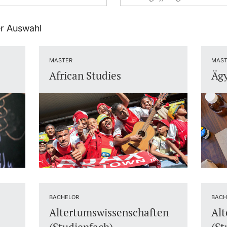
er Auswahl
MASTER
MAST
African Studies
Ägy
BACHELOR
BACH
Altertumswissenschaften
Alt