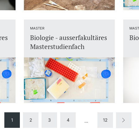
MASTER
MAST
res
Biologie - ausserfakultäres
Bio
Masterstudienfach
1
2
3
4
12
...