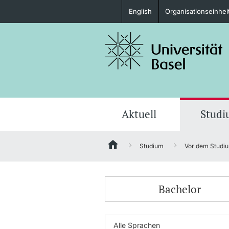
English
Organisationseinhei
Studieninteressierte
weitere Informationen
Aktuell
Stud
Studium
Vor dem Studi
Fördernde & Alumni
Bachelor
weitere Informationen