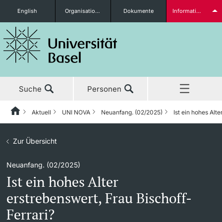
English
Organisationseinheiten
Dokumente
Informationen für...
Studieninteressierte
Suche
Personen
weitere Informationen
Aktuell
UNI NOVA
Neuanfang. (02/2025)
Ist ein hohes Alt
Home
Zurück
Aktuell
Zur Übersicht
Aktuell
UNI NOVA
Studierende
Neuanfang. (02/2025)
Studium
News
UNI NOVA – Alle Ausgaben
Ist ein hohes Alter
Forschung
Ehrungen & Preise
UNI NOVA bestellen
erstrebenswert, Frau Bischoff-
weitere Informationen
Ferrari?
Lehre
Newsletter
Mediadaten