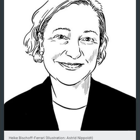
Dozierende
weitere Informationen
Heike Bischoff-Ferrari (Illustration: Astrid Nippoldt)