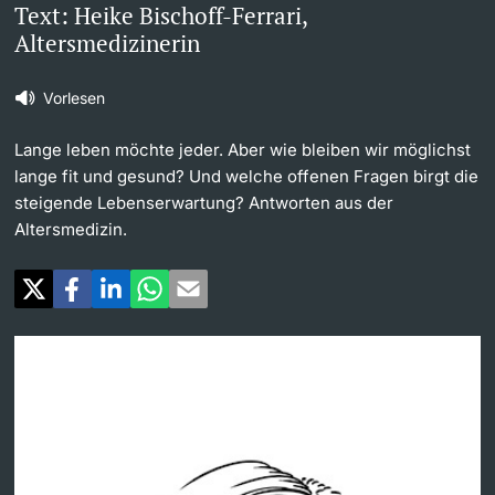
Text: Heike Bischoff-Ferrari,
Altersmedizinerin
Weiterbildung
Universität in den Medien
Doktorierende
Universität
Vorlesen
Veranstaltungskalender
Lange leben möchte jeder. Aber wie bleiben wir möglichst
Social Media
lange fit und gesund? Und welche offenen Fragen birgt die
steigende Lebenserwartung? Antworten aus der
weitere Informationen
UNI NOVA
Altersmedizin.
Service für Medien
Fördernde & Alumni
Podcasts
Ukraine
weitere Informationen