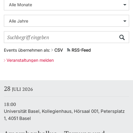
Weiterbildung
Universität in den Medien
Doktorierende
Universität
Veranstaltungskalender
Social Media
Events übernehmen als:
CSV
RSS-Feed
weitere Informationen
UNI NOVA
Veranstaltungen melden
Service für Medien
Fördernde & Alumni
Podcasts
28
JULI 2026
Ukraine
18:00
Universität Basel, Kollegienhaus, Hörsaal 001, Petersplatz
weitere Informationen
1, 4051 Basel