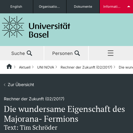
English
Organisationseinheiten
Dokumente
Informationen für...
Studieninteressierte
Suche
Personen
weitere Informationen
Aktuell
UNI NOVA
Rechner der Zukunft (02/2017)
Die wun
Home
Zurück
Aktuell
Zur Übersicht
Aktuell
UNI NOVA
Studierende
Rechner der Zukunft (02/2017)
Studium
News
UNI NOVA – Alle Ausgaben
Die wundersame Eigenschaft des
Forschung
Ehrungen & Preise
UNI NOVA bestellen
Majorana- Fermions
weitere Informationen
Text: Tim Schröder
Lehre
Newsletter
Mediadaten