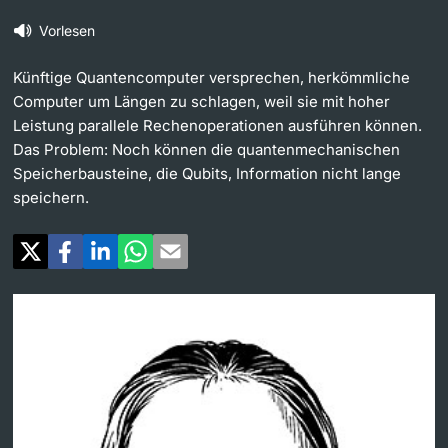
Vorlesen
Weiterbildung
Universität in den Medien
Doktorierende
Künftige Quantencomputer versprechen, herkömmliche
Universität
Veranstaltungskalender
Computer um Längen zu schlagen, weil sie mit hoher
Leistung parallele Rechenoperationen ausführen können.
Social Media
Das Problem: Noch können die quantenmechanischen
Speicherbausteine, die Qubits, Information nicht lange
weitere Informationen
UNI NOVA
speichern.
Service für Medien
Fördernde & Alumni
Podcasts
Ukraine
weitere Informationen