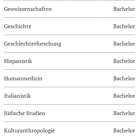
Geowissenschaften
Bachelor
Academic Advice
Geschichte
Bachelor
Student Advice Center
Geschlechterforschung
Bachelor
Funding
Hispanistik
Bachelor
Career Counseling
Social Services & Health Care
Humanmedizin
Bachelor
Military & Civilian Service
Italianistik
Bachelor
Coordination Office for Refugees
Jüdische Studien
Bachelor
Inclusive University
Kulturanthropologie
Bachelor
Support Services Guide