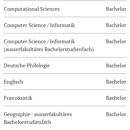
Computational Sciences
Bachelor
Lecturers
Dates
Computer Science / Informatik
Bachelor
Documents & Verification
Computer Science / Informatik
Bachelor
Welcome to the University of Basel
Further information
(ausserfakultäres Bachelorstudienfach)
Mobility
Deutsche Philologie
Bachelor
Campus Credits
Englisch
Bachelor
Course Auditors
Französistik
Bachelor
Student Life
Geographie - ausserfakultäres
Bachelor
Campus Stories
Bachelorstudienfach
Advice & Support