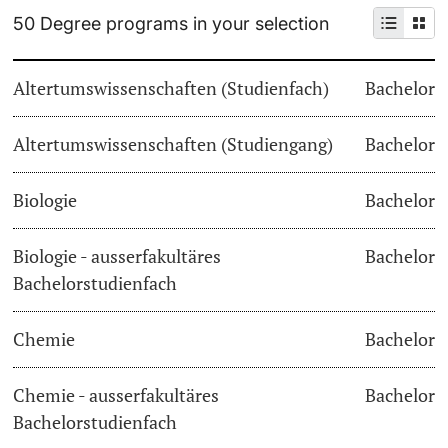
50 Degree programs in your selection
Continuing Education
Dates
PhD Candidates
Altertumswissenschaften (Studienfach)
Bachelor
University
Informations, Events & Get a Taste
Altertumswissenschaften (Studiengang)
Student Advice Center
Bachelor
Further information
Academic Advice
Biologie
Bachelor
Five reasons for studying in Basel
Biologie - ausserfakultäres
Bachelor
Donors & Alumni
Bachelorstudienfach
In My Studies
Chemie
Bachelor
Course Directory
Course Registration
Chemie - ausserfakultäres
Bachelor
Further information
Bachelorstudienfach
Semester Registration