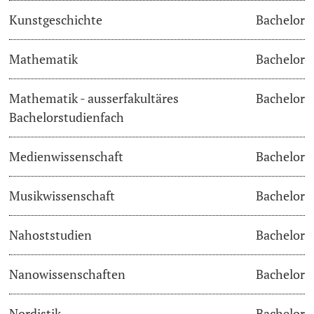
Kunstgeschichte
Bachelor
Learning & Teaching
Mathematik
Bachelor
AI in learning and teaching
Mathematik - ausserfakultäres
Bachelor
Digital learning
Bachelorstudienfach
Language Center
Medienwissenschaft
Bachelor
Learning Spaces
Musikwissenschaft
Bachelor
University Library Basel
Nahoststudien
Bachelor
Lernbörse
Nanowissenschaften
Bachelor
Nordistik
Bachelor