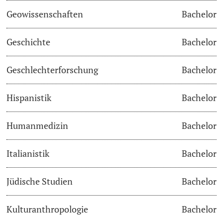
Geowissenschaften
Bachelor
Academic Advice
Geschichte
Bachelor
Student Advice Center
Geschlechterforschung
Bachelor
Funding
Hispanistik
Bachelor
Career Counseling
Social Services & Health Care
Humanmedizin
Bachelor
Military & Civilian Service
Italianistik
Bachelor
Coordination Office for Refugees
Jüdische Studien
Bachelor
Inclusive University
Kulturanthropologie
Bachelor
Support Services Guide