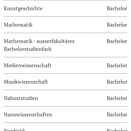
Kunstgeschichte
Bachelor
Learning & Teaching
Mathematik
Bachelor
AI in learning and teaching
Mathematik - ausserfakultäres
Bachelor
Digital learning
Bachelorstudienfach
Language Center
Medienwissenschaft
Bachelor
Learning Spaces
Musikwissenschaft
Bachelor
University Library Basel
Nahoststudien
Bachelor
Lernbörse
Nanowissenschaften
Bachelor
Nordistik
Bachelor