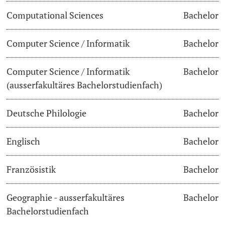
Computational Sciences
Bachelor
Lecturers
Dates
Computer Science / Informatik
Bachelor
Documents & Verification
Computer Science / Informatik
Bachelor
Welcome to the University of Basel
Further information
(ausserfakultäres Bachelorstudienfach)
Mobility
Deutsche Philologie
Bachelor
Campus Credits
Englisch
Bachelor
Course Auditors
Französistik
Bachelor
Student Life
Geographie - ausserfakultäres
Bachelor
Campus Stories
Bachelorstudienfach
Advice & Support