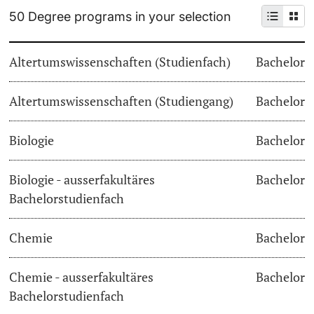
50 Degree programs in your selection
Continuing Education
Dates
PhD Candidates
Altertumswissenschaften (Studienfach)
Bachelor
University
Informations, Events & Get a Taste
Altertumswissenschaften (Studiengang)
Student Advice Center
Bachelor
Further information
Academic Advice
Biologie
Bachelor
Five reasons for studying in Basel
Biologie - ausserfakultäres
Bachelor
Donors & Alumni
Bachelorstudienfach
In My Studies
Chemie
Bachelor
Course Directory
Course Registration
Chemie - ausserfakultäres
Bachelor
Further information
Bachelorstudienfach
Semester Registration