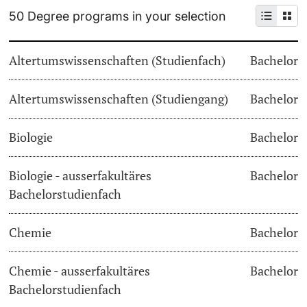
50 Degree programs in your selection
Continuing Education
Dates
PhD Candidates
Altertumswissenschaften (Studienfach)
Bachelor
University
Informations, Events & Get a Taste
Altertumswissenschaften (Studiengang)
Student Advice Center
Bachelor
Further information
Academic Advice
Biologie
Bachelor
Five reasons for studying in Basel
Biologie - ausserfakultäres
Bachelor
Donors & Alumni
Bachelorstudienfach
In My Studies
Chemie
Bachelor
Course Directory
Course Registration
Chemie - ausserfakultäres
Bachelor
Further information
Bachelorstudienfach
Semester Registration