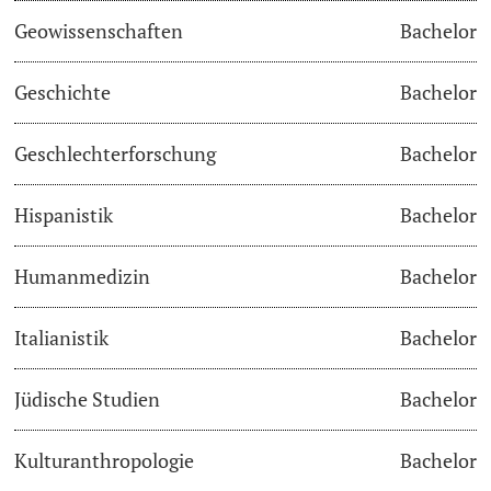
Geowissenschaften
Bachelor
Academic Advice
Geschichte
Bachelor
Student Advice Center
Geschlechterforschung
Bachelor
Funding
Hispanistik
Bachelor
Career Counseling
Social Services & Health Care
Humanmedizin
Bachelor
Military & Civilian Service
Italianistik
Bachelor
Coordination Office for Refugees
Jüdische Studien
Bachelor
Inclusive University
Kulturanthropologie
Bachelor
Support Services Guide