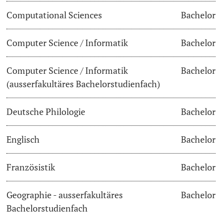
Computational Sciences
Bachelor
Lecturers
Dates
Computer Science / Informatik
Bachelor
Documents & Verification
Computer Science / Informatik
Bachelor
Welcome to the University of Basel
Further information
(ausserfakultäres Bachelorstudienfach)
Mobility
Deutsche Philologie
Bachelor
Campus Credits
Englisch
Bachelor
Course Auditors
Französistik
Bachelor
Student Life
Geographie - ausserfakultäres
Bachelor
Campus Stories
Bachelorstudienfach
Advice & Support