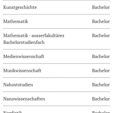
Kunstgeschichte
Bachelor
Learning & Teaching
Mathematik
Bachelor
AI in learning and teaching
Mathematik - ausserfakultäres
Bachelor
Digital learning
Bachelorstudienfach
Language Center
Medienwissenschaft
Bachelor
Learning Spaces
Musikwissenschaft
Bachelor
University Library Basel
Nahoststudien
Bachelor
Lernbörse
Nanowissenschaften
Bachelor
Nordistik
Bachelor