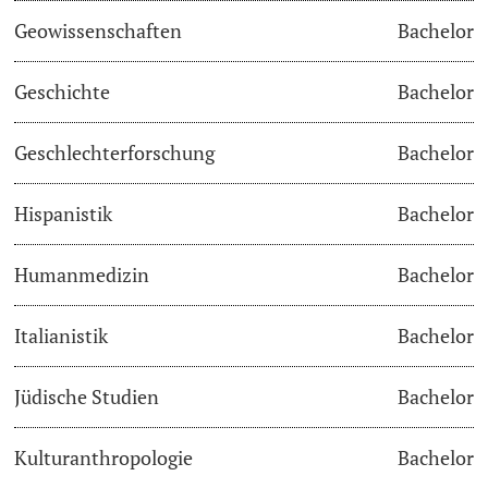
Geowissenschaften
Bachelor
Academic Advice
Geschichte
Bachelor
Student Advice Center
Geschlechterforschung
Bachelor
Funding
Hispanistik
Bachelor
Career Counseling
Social Services & Health Care
Humanmedizin
Bachelor
Military & Civilian Service
Italianistik
Bachelor
Coordination Office for Refugees
Jüdische Studien
Bachelor
Inclusive University
Kulturanthropologie
Bachelor
Support Services Guide