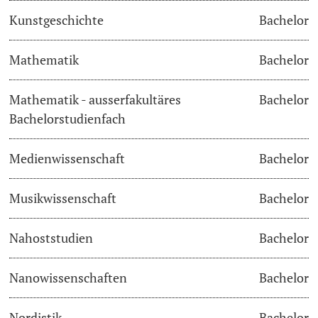
Kunstgeschichte
Bachelor
Learning & Teaching
Mathematik
Bachelor
AI in learning and teaching
Mathematik - ausserfakultäres
Bachelor
Digital learning
Bachelorstudienfach
Language Center
Medienwissenschaft
Bachelor
Learning Spaces
Musikwissenschaft
Bachelor
University Library Basel
Nahoststudien
Bachelor
Lernbörse
Nanowissenschaften
Bachelor
Nordistik
Bachelor