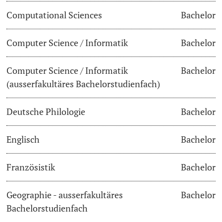
Computational Sciences
Bachelor
Lecturers
Dates
Computer Science / Informatik
Bachelor
Documents & Verification
Computer Science / Informatik
Bachelor
Welcome to the University of Basel
Further information
(ausserfakultäres Bachelorstudienfach)
Mobility
Deutsche Philologie
Bachelor
Campus Credits
Englisch
Bachelor
Course Auditors
Französistik
Bachelor
Student Life
Geographie - ausserfakultäres
Bachelor
Campus Stories
Bachelorstudienfach
Advice & Support