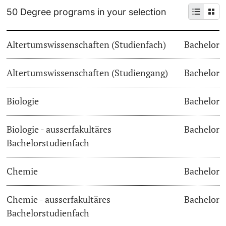
50 Degree programs in your selection
Continuing Education
Dates
PhD Candidates
Altertumswissenschaften (Studienfach)
Bachelor
University
Informations, Events & Get a Taste
Altertumswissenschaften (Studiengang)
Student Advice Center
Bachelor
Further information
Academic Advice
Biologie
Bachelor
Five reasons for studying in Basel
Biologie - ausserfakultäres
Bachelor
Donors & Alumni
Bachelorstudienfach
In My Studies
Chemie
Bachelor
Course Directory
Course Registration
Chemie - ausserfakultäres
Bachelor
Further information
Bachelorstudienfach
Semester Registration