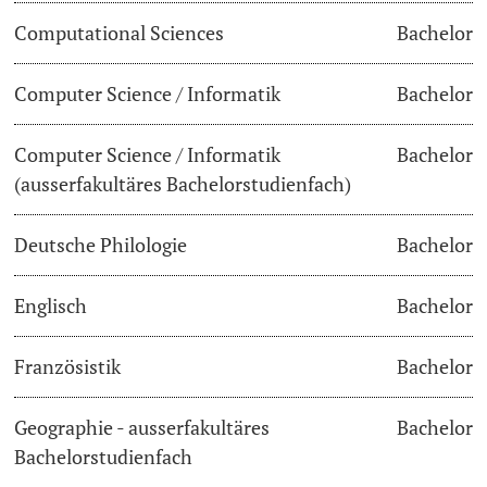
Computational Sciences
Bachelor
Lecturers
Dates
Computer Science / Informatik
Bachelor
Documents & Verification
Computer Science / Informatik
Bachelor
Welcome to the University of Basel
Further information
(ausserfakultäres Bachelorstudienfach)
Mobility
Deutsche Philologie
Bachelor
Campus Credits
Englisch
Bachelor
Course Auditors
Französistik
Bachelor
Student Life
Geographie - ausserfakultäres
Bachelor
Campus Stories
Bachelorstudienfach
Advice & Support