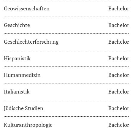
Geowissenschaften
Bachelor
Academic Advice
Geschichte
Bachelor
Student Advice Center
Geschlechterforschung
Bachelor
Funding
Hispanistik
Bachelor
Career Counseling
Social Services & Health Care
Humanmedizin
Bachelor
Military & Civilian Service
Italianistik
Bachelor
Coordination Office for Refugees
Jüdische Studien
Bachelor
Inclusive University
Kulturanthropologie
Bachelor
Support Services Guide