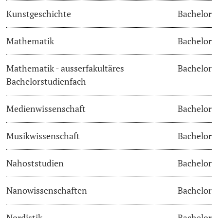
Kunstgeschichte
Bachelor
Learning & Teaching
Mathematik
Bachelor
AI in learning and teaching
Mathematik - ausserfakultäres
Bachelor
Digital learning
Bachelorstudienfach
Language Center
Medienwissenschaft
Bachelor
Learning Spaces
Musikwissenschaft
Bachelor
University Library Basel
Nahoststudien
Bachelor
Lernbörse
Nanowissenschaften
Bachelor
Nordistik
Bachelor