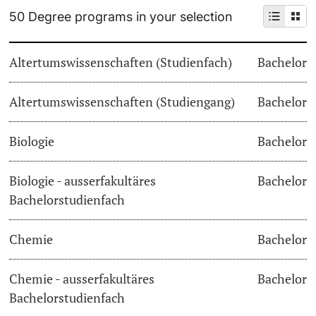
50 Degree programs in your selection
Continuing Education
Dates
PhD Candidates
Altertumswissenschaften (Studienfach)
Bachelor
University
Informations, Events & Get a Taste
Altertumswissenschaften (Studiengang)
Student Advice Center
Bachelor
Further information
Academic Advice
Biologie
Bachelor
Five reasons for studying in Basel
Biologie - ausserfakultäres
Bachelor
Donors & Alumni
Bachelorstudienfach
In My Studies
Chemie
Bachelor
Course Directory
Course Registration
Chemie - ausserfakultäres
Bachelor
Further information
Bachelorstudienfach
Semester Registration