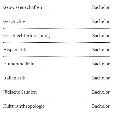
Geowissenschaften
Bachelor
Academic Advice
Geschichte
Bachelor
Student Advice Center
Geschlechterforschung
Bachelor
Funding
Hispanistik
Bachelor
Career Counseling
Social Services & Health Care
Humanmedizin
Bachelor
Military & Civilian Service
Italianistik
Bachelor
Coordination Office for Refugees
Jüdische Studien
Bachelor
Inclusive University
Kulturanthropologie
Bachelor
Support Services Guide