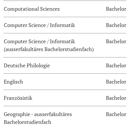
Computational Sciences
Bachelor
Lecturers
Dates
Computer Science / Informatik
Bachelor
Documents & Verification
Computer Science / Informatik
Bachelor
Welcome to the University of Basel
Further information
(ausserfakultäres Bachelorstudienfach)
Mobility
Deutsche Philologie
Bachelor
Campus Credits
Englisch
Bachelor
Course Auditors
Französistik
Bachelor
Student Life
Geographie - ausserfakultäres
Bachelor
Campus Stories
Bachelorstudienfach
Advice & Support