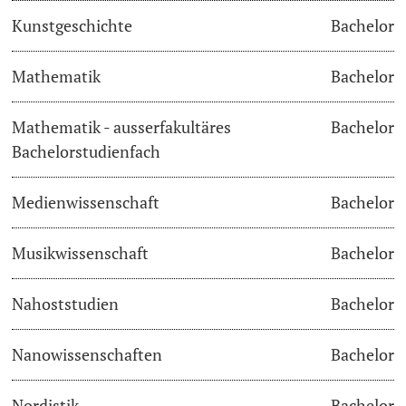
Kunstgeschichte
Bachelor
Learning & Teaching
Mathematik
Bachelor
AI in learning and teaching
Mathematik - ausserfakultäres
Bachelor
Digital learning
Bachelorstudienfach
Language Center
Medienwissenschaft
Bachelor
Learning Spaces
Musikwissenschaft
Bachelor
University Library Basel
Nahoststudien
Bachelor
Lernbörse
Nanowissenschaften
Bachelor
Nordistik
Bachelor