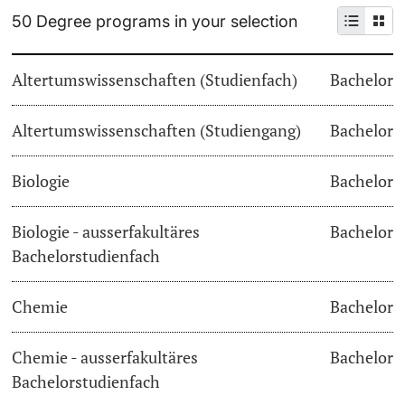
50 Degree programs in your selection
Continuing Education
Dates
PhD Candidates
Altertumswissenschaften (Studienfach)
Bachelor
University
Informations, Events & Get a Taste
Altertumswissenschaften (Studiengang)
Student Advice Center
Bachelor
Further information
Academic Advice
Biologie
Bachelor
Five reasons for studying in Basel
Biologie - ausserfakultäres
Bachelor
Donors & Alumni
Bachelorstudienfach
In My Studies
Chemie
Bachelor
Course Directory
Course Registration
Chemie - ausserfakultäres
Bachelor
Further information
Bachelorstudienfach
Semester Registration