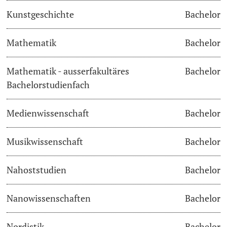
Kunstgeschichte
Bachelor
Learning & Teaching
Mathematik
Bachelor
AI in learning and teaching
Mathematik - ausserfakultäres
Bachelor
Digital learning
Bachelorstudienfach
Language Center
Medienwissenschaft
Bachelor
Learning Spaces
Musikwissenschaft
Bachelor
University Library Basel
Nahoststudien
Bachelor
Lernbörse
Nanowissenschaften
Bachelor
Nordistik
Bachelor