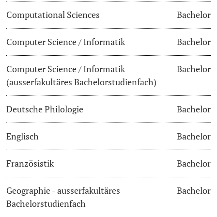
Computational Sciences
Bachelor
Lecturers
Dates
Computer Science / Informatik
Bachelor
Documents & Verification
Computer Science / Informatik
Bachelor
Welcome to the University of Basel
Further information
(ausserfakultäres Bachelorstudienfach)
Mobility
Deutsche Philologie
Bachelor
Campus Credits
Englisch
Bachelor
Course Auditors
Französistik
Bachelor
Student Life
Geographie - ausserfakultäres
Bachelor
Campus Stories
Bachelorstudienfach
Advice & Support