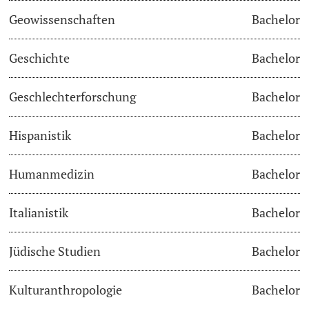
Geowissenschaften
Bachelor
Academic Advice
Geschichte
Bachelor
Student Advice Center
Geschlechterforschung
Bachelor
Funding
Hispanistik
Bachelor
Career Counseling
Social Services & Health Care
Humanmedizin
Bachelor
Military & Civilian Service
Italianistik
Bachelor
Coordination Office for Refugees
Jüdische Studien
Bachelor
Inclusive University
Kulturanthropologie
Bachelor
Support Services Guide