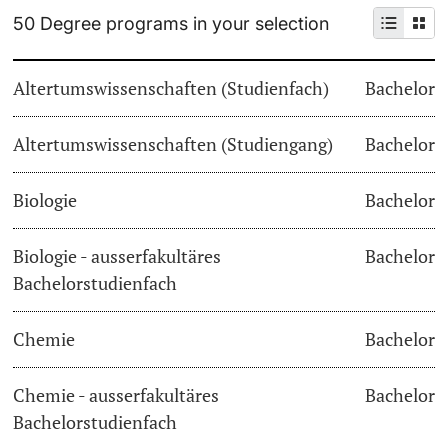
50 Degree programs in your selection
Continuing Education
Dates
PhD Candidates
Altertumswissenschaften (Studienfach)
Bachelor
University
Informations, Events & Get a Taste
Altertumswissenschaften (Studiengang)
Student Advice Center
Bachelor
Further information
Academic Advice
Biologie
Bachelor
Five reasons for studying in Basel
Biologie - ausserfakultäres
Bachelor
Donors & Alumni
Bachelorstudienfach
In My Studies
Chemie
Bachelor
Course Directory
Course Registration
Chemie - ausserfakultäres
Bachelor
Further information
Bachelorstudienfach
Semester Registration