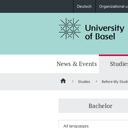
Deutsch
Organizational u
Prospective Students
Further information
News & Events
Studie
Studies
Before My Studi
Donors & Alumni
Bachelor
Further information