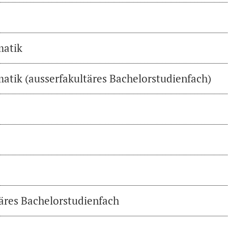
matik
atik (ausserfakultäres Bachelorstudienfach)
täres Bachelorstudienfach