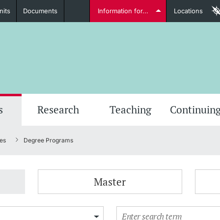
nits
Documents
Information for...
Locations
Students
Further information
Furt
s
Research
Teaching
Continuing
es
Degree Programs
Lecturers
Master
Further information