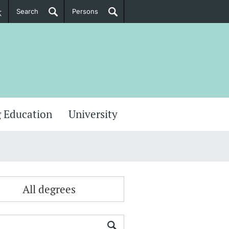
Search
Persons
PhD Candidates
her information
 Education
University
All degrees