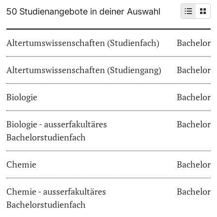
50 Studienangebote in deiner Auswahl
Weiterbildung
Termine & Fristen
Doktorierende
Altertumswissenschaften (Studienfach)
Bachelor
Universität
Informationen, Veranstaltungen & Schnuppern
Altertumswissenschaften (Studiengang)
Studienberatung
Bachelor
weitere Informationen
Studienfachberatung
Biologie
Bachelor
Fünf Gründe, in Basel zu studieren
Biologie - ausserfakultäres
Bachelor
Fördernde & Alumni
Bachelorstudienfach
Im Studium
Chemie
Bachelor
Vorlesungsverzeichnis
Belegen
Chemie - ausserfakultäres
Bachelor
weitere Informationen
Bachelorstudienfach
Rückmelden