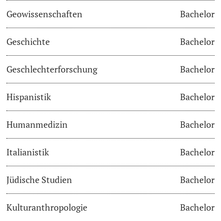
Geowissenschaften
Bachelor
Studienfachberatung
Geschichte
Bachelor
Studienberatung
Geschlechterforschung
Bachelor
Studienfinanzierung
Hispanistik
Bachelor
Berufseinstieg & Laufbahnberatung
Soziales & Gesundheit
Humanmedizin
Bachelor
Militär- & Zivildienst
Italianistik
Bachelor
Inklusive Universität
Jüdische Studien
Bachelor
Koordinationsstelle für Geflüchtete
Kulturanthropologie
Bachelor
Beratungswegweiser