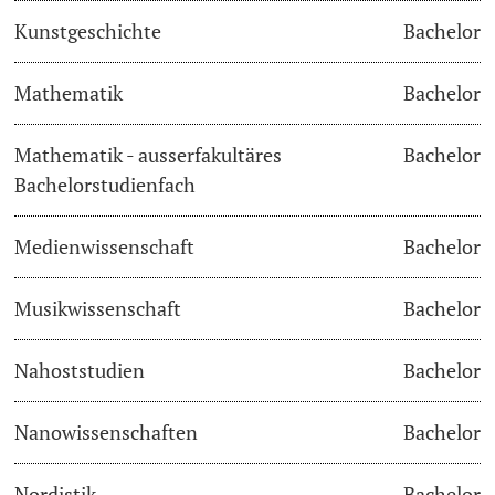
Kunstgeschichte
Bachelor
Langes Studium
Mathematik
Bachelor
Lernen & Lehren
Mathematik - ausserfakultäres
Bachelor
KI in Studium und Lehre
Bachelorstudienfach
Digitales Lernen
Medienwissenschaft
Bachelor
Sprachenzentrum
Musikwissenschaft
Bachelor
Universitätsbibliothek Basel
Nahoststudien
Bachelor
Lernbörse
Nanowissenschaften
Bachelor
Lernräume
Nordistik
Bachelor