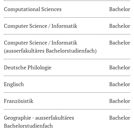
Computational Sciences
Bachelor
Dozierende
Termine & Fristen
Computer Science / Informatik
Bachelor
Dokumente und Verifikation
Computer Science / Informatik
Bachelor
«Start Smart»-Week
weitere Informationen
(ausserfakultäres Bachelorstudienfach)
Mobilität
Deutsche Philologie
Bachelor
Campus Credits
Englisch
Bachelor
Campus Stories
Französistik
Bachelor
Hörerinnen/Hörer
Geographie - ausserfakultäres
Bachelor
Student Life
Bachelorstudienfach
Beratung & Support