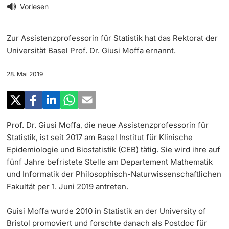
‡ ‡ ‡ ‡
Forschung
Vorlesen
Newsletter
‡ ‡ ‡ ‡ ‡ ‡ ‡ ‡ ‡ ‡ ‡ ‡ ‡ ‡ ‡ ‡
Doktorierende
Zur Assistenzprofessorin für Statistik hat das Rektorat der
Lehre
Universität in den Medien
Universität Basel Prof. Dr. Giusi Moffa ernannt.
‡ ‡ ‡ ‡ ‡ ‡ ‡ ‡ ‡ ‡ ‡ ‡ ‡ ‡ ‡ ‡ ‡ ‡ ‡ ‡ ‡ ‡ ‡ ‡
Veranstaltungskalender
28. Mai 2019
Weiterbildung
‡ ‡ ‡ ‡ ‡ ‡ ‡ ‡ ‡ ‡ ‡ ‡
weitere Informationen
‡ ‡ ‡ ‡ ‡ ‡ ‡ ‡ ‡ ‡ ‡ ‡ ‡ ‡ ‡ ‡ ‡ ‡ ‡ ‡ ‡ ‡ ‡ ‡ ‡ ‡ ‡ ‡ ‡ ‡ ‡ ‡ ‡ ‡ ‡ ‡ ‡ ‡ ‡ ‡ ‡
Social Media
‡ ‡ ‡ ‡ ‡ ‡ ‡ ‡ ‡ ‡ ‡ ‡ ‡ ‡ ‡ ‡ ‡ ‡ ‡
Prof. Dr. Giusi Moffa, die neue Assistenzprofessorin für
‡ ‡ ‡ ‡ ‡ ‡ ‡ ‡ ‡ ‡ ‡ ‡
Universität
Fördernde & Alumni
Statistik, ist seit 2017 am Basel Institut für Klinische
UNI NOVA
Epidemiologie und Biostatistik (CEB) tätig. Sie wird ihre auf
fünf Jahre befristete Stelle am Departement Mathematik
‡ ‡ ‡ ‡ ‡ ‡ ‡ ‡
und Informatik der Philosophisch-Naturwissenschaftlichen
Service für Medien
Fakultät per 1. Juni 2019 antreten.
weitere Informationen
‡ ‡ ‡ ‡ ‡ ‡ ‡ ‡ ‡ ‡ ‡ ‡ ‡ ‡ ‡ ‡ ‡ ‡ ‡ ‡ ‡ ‡ ‡ ‡ ‡ ‡ ‡ ‡ ‡ ‡ ‡ ‡
Guisi Moffa wurde 2010 in Statistik an der University of
Podcasts
Bristol promoviert und forschte danach als Postdoc für