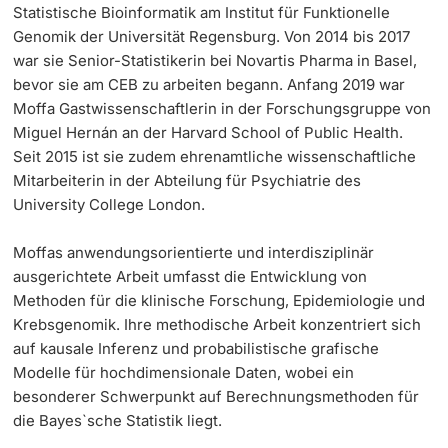
Statistische Bioinformatik am Institut für Funktionelle
‡ ‡ ‡ ‡ ‡ ‡ ‡ ‡ ‡ ‡ ‡ ‡
Dozierende
Genomik der Universität Regensburg. Von 2014 bis 2017
war sie Senior-Statistikerin bei Novartis Pharma in Basel,
Ukraine
bevor sie am CEB zu arbeiten begann. Anfang 2019 war
Moffa Gastwissenschaftlerin in der Forschungsgruppe von
Miguel Hernán an der Harvard School of Public Health.
Seit 2015 ist sie zudem ehrenamtliche wissenschaftliche
weitere Informationen
Mitarbeiterin in der Abteilung für Psychiatrie des
University College London.
Moffas anwendungsorientierte und interdisziplinär
ausgerichtete Arbeit umfasst die Entwicklung von
Methoden für die klinische Forschung, Epidemiologie und
Krebsgenomik. Ihre methodische Arbeit konzentriert sich
auf kausale Inferenz und probabilistische grafische
Modelle für hochdimensionale Daten, wobei ein
besonderer Schwerpunkt auf Berechnungsmethoden für
die Bayes`sche Statistik liegt.