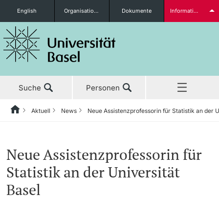
English
Organisationseinheiten
Dokumente
Informationen für...
Studieninteressierte
Suche
Personen
weitere Informationen
Aktuell
News
Neue Assistenzprofessorin für Statistik an der U
Home
Zurück
‡ ‡ ‡ ‡ ‡ ‡ ‡ ‡ ‡ ‡ ‡ ‡ ‡ ‡ ‡ ‡ ‡ ‡ ‡ ‡ ‡ ‡ ‡ ‡ ‡ ‡ ‡ ‡ ‡ ‡ ‡ ‡ ‡ ‡ ‡ ‡ ‡ ‡ ‡ ‡
Aktuell
News
Studierende
Neue Assistenzprofessorin für
Aktuell
‡ ‡ ‡ ‡
‡ ‡ ‡ ‡
Statistik an der Universität
‡ ‡ ‡ ‡ ‡ ‡ ‡ ‡ ‡ ‡ ‡ ‡ ‡ ‡ ‡ ‡
News
Newsletter bestellen
Basel
Studium
Ehrungen & Preise
weitere Informationen
‡ ‡ ‡ ‡ ‡ ‡ ‡ ‡ ‡ ‡ ‡ ‡ ‡ ‡ ‡ ‡ ‡ ‡ ‡ ‡ ‡ ‡ ‡ ‡ ‡ ‡ ‡ ‡ ‡ ‡ ‡ ‡ ‡ ‡ ‡ ‡ ‡ ‡ ‡ ‡