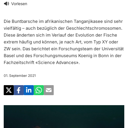
‡ ‡ ‡ ‡
Forschung
Vorlesen
Newsletter
‡ ‡ ‡ ‡ ‡ ‡ ‡ ‡ ‡ ‡ ‡ ‡ ‡ ‡ ‡ ‡
Doktorierende
Die Buntbarsche im afrikanischen Tanganjikasee sind sehr
Lehre
Universität in den Medien
vielfältig – auch bezüglich der Geschlechtschromosomen.
Diese änderten sich im Verlauf der Evolution der Fische
‡ ‡ ‡ ‡ ‡ ‡ ‡ ‡ ‡ ‡ ‡ ‡ ‡ ‡ ‡ ‡ ‡ ‡ ‡ ‡ ‡ ‡ ‡ ‡
Veranstaltungskalender
extrem häufig und können, je nach Art, vom Typ XY oder
Weiterbildung
ZW sein. Das berichtet ein Forschungsteam der Universität
‡ ‡ ‡ ‡ ‡ ‡ ‡ ‡ ‡ ‡ ‡ ‡
weitere Informationen
Basel und des Forschungsmuseums Koenig in Bonn in der
‡ ‡ ‡ ‡ ‡ ‡ ‡ ‡ ‡ ‡ ‡ ‡ ‡ ‡ ‡ ‡ ‡ ‡ ‡ ‡ ‡ ‡ ‡ ‡ ‡ ‡ ‡ ‡ ‡ ‡ ‡ ‡ ‡ ‡ ‡ ‡ ‡ ‡ ‡ ‡ ‡
Social Media
Fachzeitschrift «Science Advances».
‡ ‡ ‡ ‡ ‡ ‡ ‡ ‡ ‡ ‡ ‡ ‡ ‡ ‡ ‡ ‡ ‡ ‡ ‡
‡ ‡ ‡ ‡ ‡ ‡ ‡ ‡ ‡ ‡ ‡ ‡
Universität
Fördernde & Alumni
01. September 2021
UNI NOVA
‡ ‡ ‡ ‡ ‡ ‡ ‡ ‡
Service für Medien
weitere Informationen
‡ ‡ ‡ ‡ ‡ ‡ ‡ ‡ ‡ ‡ ‡ ‡ ‡ ‡ ‡ ‡ ‡ ‡ ‡ ‡ ‡ ‡ ‡ ‡ ‡ ‡ ‡ ‡ ‡ ‡ ‡ ‡
Podcasts