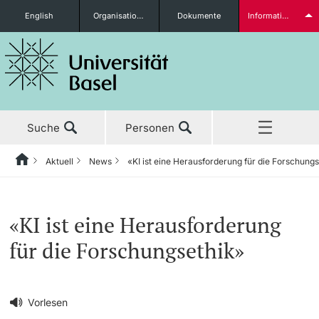
English
Organisationseinheiten
Dokumente
Informationen für...
Studieninteressierte
Suche
Personen
weitere Informationen
Aktuell
News
«KI ist eine Herausforderung für die Forschung
Home
Zurück
‡ ‡ ‡ ‡ ‡ ‡ ‡ ‡ ‡ ‡ ‡ ‡ ‡ ‡ ‡ ‡ ‡ ‡ ‡ ‡ ‡ ‡ ‡ ‡ ‡ ‡ ‡ ‡ ‡ ‡ ‡ ‡ ‡ ‡ ‡ ‡ ‡ ‡ ‡ ‡
Aktuell
News
Studierende
«KI ist eine Herausforderung
Aktuell
‡ ‡ ‡ ‡
‡ ‡ ‡ ‡
für die Forschungsethik»
‡ ‡ ‡ ‡ ‡ ‡ ‡ ‡ ‡ ‡ ‡ ‡ ‡ ‡ ‡ ‡
News
Newsletter bestellen
Studium
Ehrungen & Preise
weitere Informationen
‡ ‡ ‡ ‡ ‡ ‡ ‡ ‡ ‡ ‡ ‡ ‡ ‡ ‡ ‡ ‡ ‡ ‡ ‡ ‡ ‡ ‡ ‡ ‡ ‡ ‡ ‡ ‡ ‡ ‡ ‡ ‡ ‡ ‡ ‡ ‡ ‡ ‡ ‡ ‡
Vorlesen