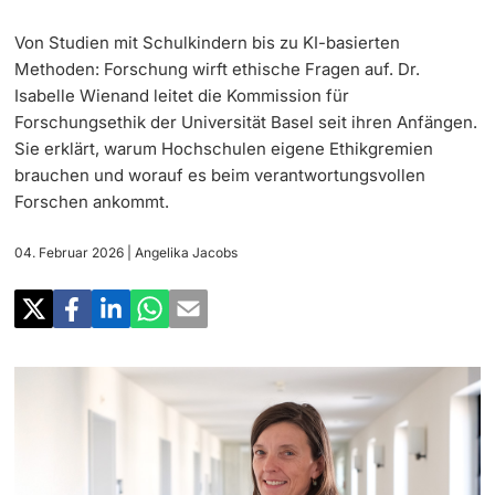
‡ ‡ ‡ ‡
Forschung
Von Studien mit Schulkindern bis zu KI-basierten
Newsletter
‡ ‡ ‡ ‡ ‡ ‡ ‡ ‡ ‡ ‡ ‡ ‡ ‡ ‡ ‡ ‡
Doktorierende
Methoden: Forschung wirft ethische Fragen auf. Dr.
Lehre
Isabelle Wienand leitet die Kommission für
Universität in den Medien
Forschungsethik der Universität Basel seit ihren Anfängen.
‡ ‡ ‡ ‡ ‡ ‡ ‡ ‡ ‡ ‡ ‡ ‡ ‡ ‡ ‡ ‡ ‡ ‡ ‡ ‡ ‡ ‡ ‡ ‡
Sie erklärt, warum Hochschulen eigene Ethikgremien
Veranstaltungskalender
Weiterbildung
brauchen und worauf es beim verantwortungsvollen
‡ ‡ ‡ ‡ ‡ ‡ ‡ ‡ ‡ ‡ ‡ ‡
Forschen ankommt.
weitere Informationen
‡ ‡ ‡ ‡ ‡ ‡ ‡ ‡ ‡ ‡ ‡ ‡ ‡ ‡ ‡ ‡ ‡ ‡ ‡ ‡ ‡ ‡ ‡ ‡ ‡ ‡ ‡ ‡ ‡ ‡ ‡ ‡ ‡ ‡ ‡ ‡ ‡ ‡ ‡ ‡ ‡
Social Media
‡ ‡ ‡ ‡ ‡ ‡ ‡ ‡ ‡ ‡ ‡ ‡ ‡ ‡ ‡ ‡ ‡ ‡ ‡
04. Februar 2026
| Angelika Jacobs
‡ ‡ ‡ ‡ ‡ ‡ ‡ ‡ ‡ ‡ ‡ ‡
Universität
Fördernde & Alumni
UNI NOVA
‡ ‡ ‡ ‡ ‡ ‡ ‡ ‡
Service für Medien
weitere Informationen
‡ ‡ ‡ ‡ ‡ ‡ ‡ ‡ ‡ ‡ ‡ ‡ ‡ ‡ ‡ ‡ ‡ ‡ ‡ ‡ ‡ ‡ ‡ ‡ ‡ ‡ ‡ ‡ ‡ ‡ ‡ ‡
Podcasts