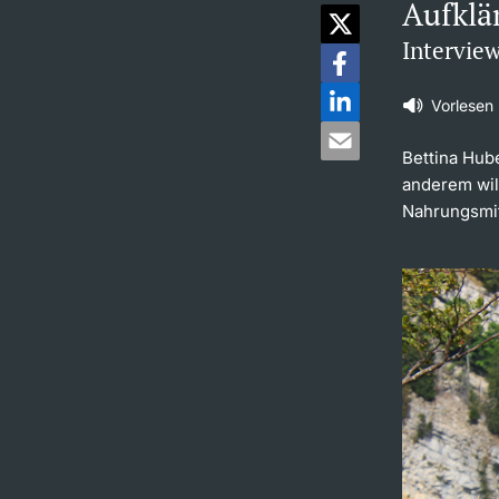
Aufklä
Intervie
Vorlesen
Bettina Hube
anderem will
Nahrungsmit