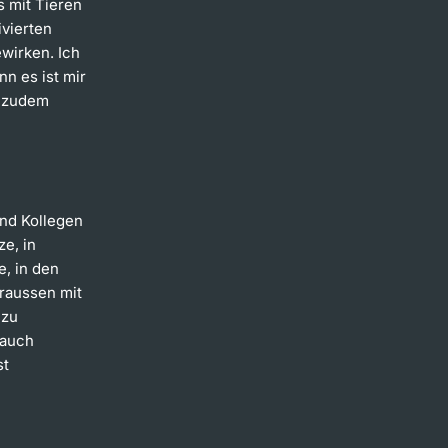
 mit Tieren
ivierten
wirken. Ich
n es ist mir
s zudem
und Kollegen
e, in
, in den
draussen mit
 zu
 auch
st