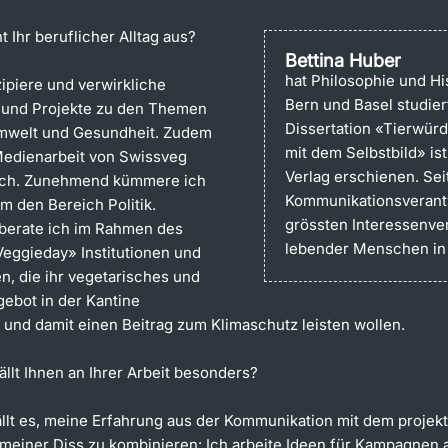
t Ihr beruflicher Alltag aus?
Bettina Huber
hat Philosophie und Hi
ipiere und verwirkliche
Bern und Basel studiert
und Projekte zu den Themen
Dissertation «Tierwür
mwelt und Gesundheit. Zudem
mit dem Selbstbild» is
 Medienarbeit von Swissveg
Verlag erschienen. Sei
lich. Zunehmend kümmere ich
Kommunikationsverantw
m den Bereich Politik.
grössten Interessenve
berate ich im Rahmen des
lebender Menschen in
Veggieday» Institutionen und
, die ihr vegetarisches und
ebot in der Kantine
 und damit einen Beitrag zum Klimaschutz leisten wollen.
llt Ihnen an Ihrer Arbeit besonders?
ällt es, meine Erfahrung aus der Kommunikation mit dem projek
meiner Diss zu kombinieren: Ich arbeite Ideen für Kampagnen a