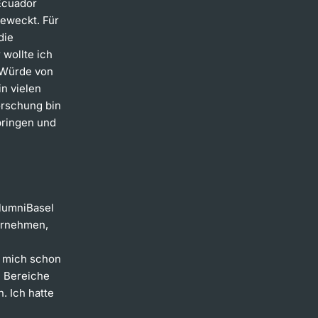
 Ecuador
eweckt. Für
die
wollte ich
 Würde von
n vielen
orschung bin
bringen und
AlumniBasel
ernehmen,
t mich schon
e Bereiche
. Ich hatte