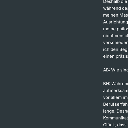
Deshalb die
während des
meinen Mast
Ausrichtung
meine philo
nichtmensch
verschieden
ich den Begr
einen präzis
AB: Wie sin
BH:
Während
aufmerksam.
vor allem i
Berufserfah
lange. Desh
Kommunikati
Glück, dass 