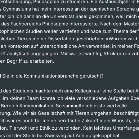
 Entscheidung, Philosophie zu studieren. Ein Austauschjahr in
 Gymnasiums hat mein Interesse an der spanischen Sprache g
er bin ich dann an die Universität Basel gekommen, weil mich 
 des Fachbereichs Philosophie interessierte. Nach dem Master 
sophischen Studien weiter vertiefen und habe zum Thema der
lichen Tieren meine Dissertation geschrieben. «Würde» wird i
en Kontexten auf unterschiedliche Art verwendet. In meiner F
iff analytisch angegangen. Mir war es wichtig, Struktur reinzu
en Begriff zu erarbeiten.
d Sie in die Kommunikationsbranche gerutscht?
 des Studiums machte mich eine Kollegin auf eine Stelle bei 
 Im kleinen Team konnte ich viele verschiedene Aufgaben üb
m Bereich Kommunikation. So sammelte ich erste wertvolle
rung. Wie wir als Gesellschaft mit Tieren umgehen, beschäftig
alb war es auch für meine berufliche Zukunft mein Wunsch, di
on, Tierwohl und Ethik zu verbinden. Kein leichtes Unterfangen
es mit der Stelle bei Swissveg auf Anhieb geklappt hat.