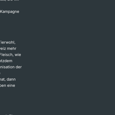
e Kampagne
Tierwohl,
weiz mehr
leisch, wie
rotzdem
nisation der
e
hat, dann
aben eine