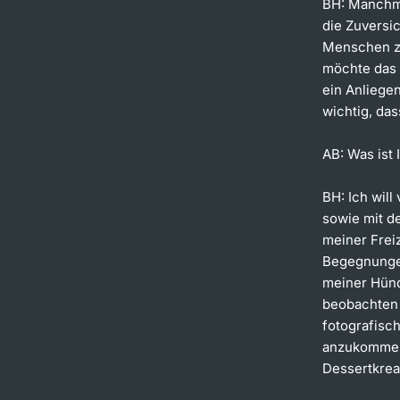
BH:
Manchma
die Zuversic
Menschen zu
möchte das 
ein Anliege
wichtig, das
AB:
Was ist
BH:
Ich will
sowie mit de
meiner Frei
Begegnungen
meiner Hünd
beobachten 
fotografisch
anzukommen
Dessertkrea