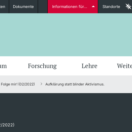
ten
Dokumente
Informationen für...
Standorte
Studierende
weitere Informationen
weit
ium
Forschung
Lehre
Weit
Folge mir! (02/2022)
Aufklärung statt blinder Aktivismus.
Dozierende
weitere Informationen
02/2022)