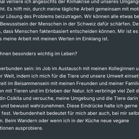
l verliere ich angesichts der Klimakrise und unseres Umgangs
ht. Es hilft mir, durch meine tägliche Arbeit gemeinsam mit mot
r Lösung des Problems beizutragen. Wir können alle etwas be
Bewusstsein der Menschen in der Schweiz dafür schärfen. Den
n, dass Menschen faktenbasiert entscheiden können. Mir ist e
s meine Arbeit mit meinen Werten im Einklang ist.
 Ihnen besonders wichtig im Leben?
 verbunden sein: im Job im Austausch mit meinen Kolleginnen 
r Welt, indem ich mich für die Tiere und unsere Umwelt einsetz
zeit im Beisammensein mit meinen Freunden und meiner Familie
 mit Tieren und im Erleben der Natur. Ich verbringe viel Zeit 
in Csikita und versuche, meine Umgebung und die Tiere darin
und bewusst wahrzunehmen. Diese Eindrücke halte ich gerne
 fest. Verbundenheit bedeutet für mich aber auch, bei mir selb
. Beim Wandern oder wenn ich in der Küche neue vegane
tionen ausprobiere.