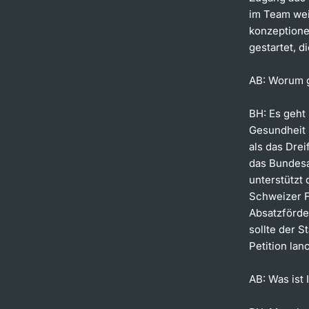
im Team wei
konzeptione
gestartet, d
AB: Worum g
BH:
Es geht 
Gesundheit 
als das Dre
das Bundesa
unterstützt
Schweizer F
Absatzförde
sollte der S
Petition la
AB: Was ist 