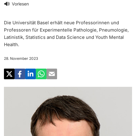
‡ ‡ ‡ ‡
Forschung
Vorlesen
Newsletter
‡ ‡ ‡ ‡ ‡ ‡ ‡ ‡ ‡ ‡ ‡ ‡ ‡ ‡ ‡ ‡
Doktorierende
Die Universität Basel erhält neue Professorinnen und
Lehre
Universität in den Medien
Professoren für Experimentelle Pathologie, Pneumologie,
Latinistik, Statistics and Data Science und Youth Mental
‡ ‡ ‡ ‡ ‡ ‡ ‡ ‡ ‡ ‡ ‡ ‡ ‡ ‡ ‡ ‡ ‡ ‡ ‡ ‡ ‡ ‡ ‡ ‡
Veranstaltungskalender
Health.
Weiterbildung
‡ ‡ ‡ ‡ ‡ ‡ ‡ ‡ ‡ ‡ ‡ ‡
weitere Informationen
28. November 2023
‡ ‡ ‡ ‡ ‡ ‡ ‡ ‡ ‡ ‡ ‡ ‡ ‡ ‡ ‡ ‡ ‡ ‡ ‡ ‡ ‡ ‡ ‡ ‡ ‡ ‡ ‡ ‡ ‡ ‡ ‡ ‡ ‡ ‡ ‡ ‡ ‡ ‡ ‡ ‡ ‡
Social Media
‡ ‡ ‡ ‡ ‡ ‡ ‡ ‡ ‡ ‡ ‡ ‡ ‡ ‡ ‡ ‡ ‡ ‡ ‡
‡ ‡ ‡ ‡ ‡ ‡ ‡ ‡ ‡ ‡ ‡ ‡
Universität
Fördernde & Alumni
UNI NOVA
‡ ‡ ‡ ‡ ‡ ‡ ‡ ‡
Service für Medien
weitere Informationen
‡ ‡ ‡ ‡ ‡ ‡ ‡ ‡ ‡ ‡ ‡ ‡ ‡ ‡ ‡ ‡ ‡ ‡ ‡ ‡ ‡ ‡ ‡ ‡ ‡ ‡ ‡ ‡ ‡ ‡ ‡ ‡
Podcasts