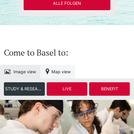
ALLE FOLGEN
Come to Basel to:
Image view
Map view
STUDY & RESEARCH
LIVE
BENEFIT