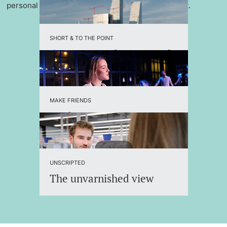
personal support and an international environment.
SHORT & TO THE POINT
5 reasons to choose Basel
MAKE FRIENDS
Student Organizations
UNSCRIPTED
The unvarnished view