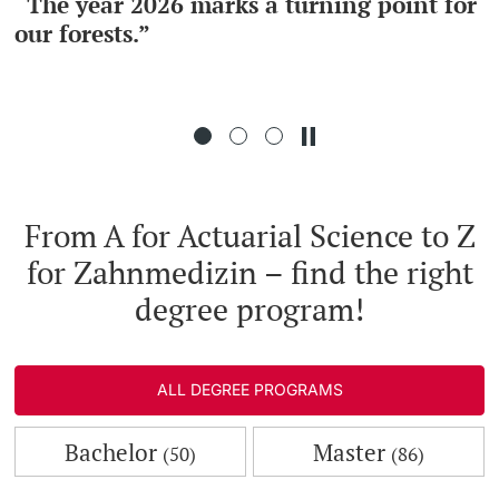
“The year 2026 marks a turning point for
our forests.”
Continuing Education
PhD Candidates
University
Further information
From A for Actuarial Science to Z
for Zahnmedizin – find the right
Donors & Alumni
degree program!
ALL DEGREE PROGRAMS
Further information
Bachelor
Master
(50)
(86)