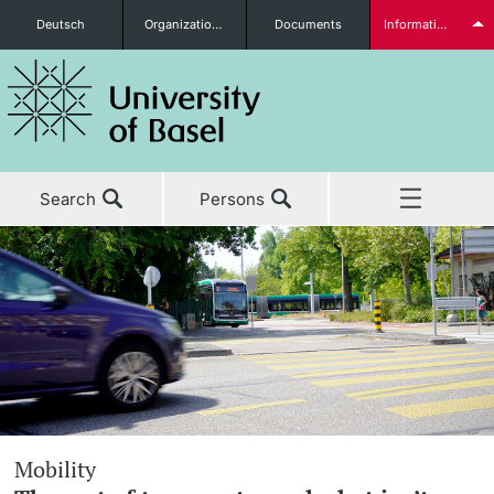
Deutsch
Organizational units
Documents
Information for...
Prospective Students
Search
Persons
Further information
Home
News & Events
Students
Studies
Research
Further information
Mobility
Teaching