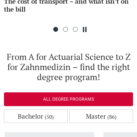
The cost of transport – and what isn’t on
the bill
Continuing Education
PhD Candidates
University
From A for Actuarial Science to Z
Further information
for Zahnmedizin – find the right
degree program!
Donors & Alumni
ALL DEGREE PROGRAMS
Bachelor
Master
(50)
(86)
Further information