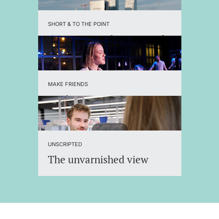
SHORT & TO THE POINT
5 reasons to choose Basel
MAKE FRIENDS
Student Organizations
UNSCRIPTED
The unvarnished view