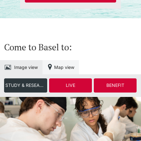
Come to Basel to:
Image view
Map view
STUDY & RESEARCH
LIVE
BENEFIT