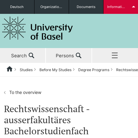
Deutsch
Organizational units
Documents
Information for...
Prospective Students
Search
Persons
Further information
Studies
Before My Studies
Degree Programs
Rechtswisse
Home
Back
News & Events
Studies
Students
To the overview
Studies
Before My Studies
Rechtswissenschaft -
ausserfakultäres
Research
Degree Programs
Bachelorstudienfach
Further information
Teaching
Application & Admission