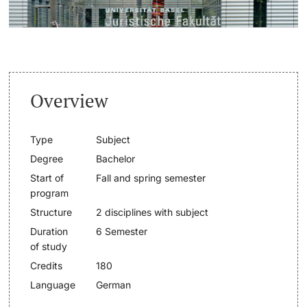
Lecturers
Dates
Documents & Verification
Overview
Welcome to the University of Basel
Further information
Mobility
Type
Subject
Degree
Bachelor
Campus Credits
Start of
Fall and spring semester
program
Course Auditors
Structure
2 disciplines with subject
Duration
6 Semester
Student Life
of study
Credits
180
Campus Stories
Language
German
Advice & Support