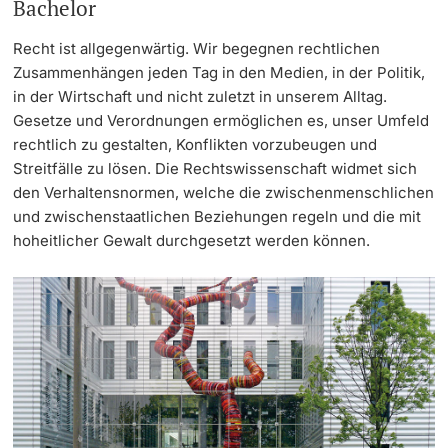
Bachelor
Continuing Education
Dates
Recht ist allgegenwärtig. Wir begegnen rechtlichen
PhD Candidates
Zusammenhängen jeden Tag in den Medien, in der Politik,
University
Informations, Events & Get a Taste
in der Wirtschaft und nicht zuletzt in unserem Alltag.
Gesetze und Verordnungen ermöglichen es, unser Umfeld
Student Advice Center
rechtlich zu gestalten, Konflikten vorzubeugen und
Streitfälle zu lösen. Die Rechtswissenschaft widmet sich
Further information
Academic Advice
den Verhaltensnormen, welche die zwischenmenschlichen
und zwischenstaatlichen Beziehungen regeln und die mit
hoheitlicher Gewalt durchgesetzt werden können.
Five reasons for studying in Basel
Donors & Alumni
In My Studies
Course Directory
Course Registration
Further information
Semester Registration