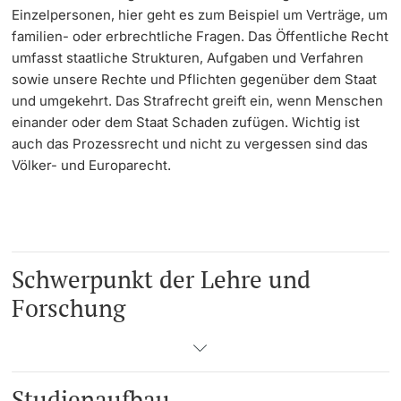
Einzelpersonen, hier geht es zum Beispiel um Verträge, um
familien- oder erbrechtliche Fragen. Das Öffentliche Recht
Learning & Teaching
umfasst staatliche Strukturen, Aufgaben und Verfahren
sowie unsere Rechte und Pflichten gegenüber dem Staat
AI in learning and teaching
und umgekehrt. Das Strafrecht greift ein, wenn Menschen
einander oder dem Staat Schaden zufügen. Wichtig ist
Digital learning
auch das Prozessrecht und nicht zu vergessen sind das
Völker- und Europarecht.
Language Center
Learning Spaces
University Library Basel
Schwerpunkt der Lehre und
Forschung
Lernbörse
Studienaufbau