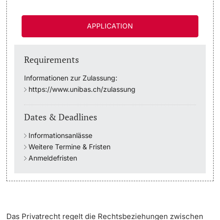
Academic Advice
APPLICATION
Student Advice Center
Requirements
Funding
Informationen zur Zulassung:
https://www.unibas.ch/zulassung
Career Counseling
Dates & Deadlines
Social Services & Health Care
Informationsanlässe
Military & Civilian Service
Weitere Termine & Fristen
Anmeldefristen
Coordination Office for Refugees
Inclusive University
Das Privatrecht regelt die Rechtsbeziehungen zwischen
Support Services Guide