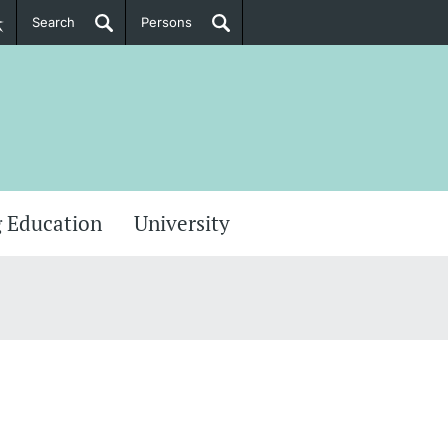
Search
Persons
PhD Candidates
her information
 Education
University