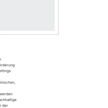
n
örderung
ttings
inischen,
 werden
achhaltige
i der