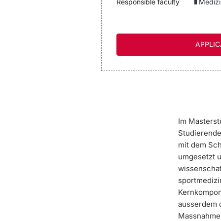
Responsible faculty
Medizi
APPLIC
Im
Masterst
Studierende
mit dem Sch
umgesetzt u
wissenschaft
sportmedizi
Kernkompon
ausserdem d
Massnahmen 