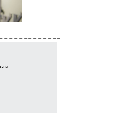
ssung