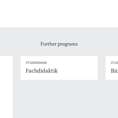
Further programs
STUDIENGANG
STU
Fachdidaktik
Bi