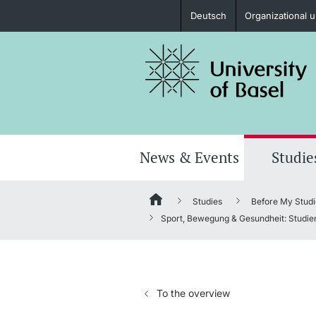
Deutsch
Organizational u
Prospective Students
Further information
News & Events
Studie
Studies
Before My Studi
Donors & Alumni
Sport, Bewegung & Gesundheit: Studie
To the overview
Further information