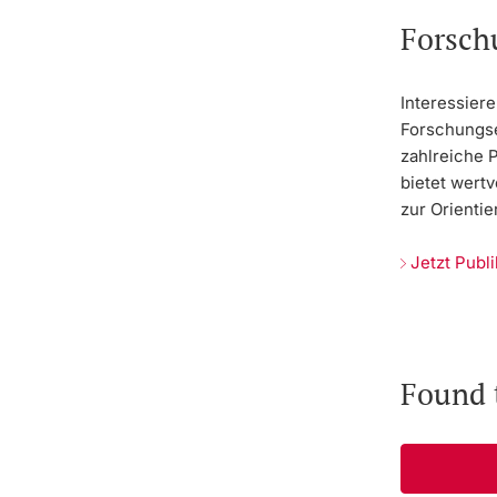
Forsch
Interessiere
Forschungse
zahlreiche 
bietet wertv
zur Orientie
Jetzt Publ
Found 