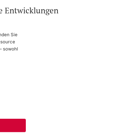
he Entwicklungen
nden Sie
ssource
 – sowohl