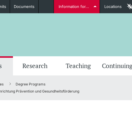
nits
Documents
Information for...
Locations
Students
Further information
Furt
s
Research
Teaching
Continuing
es
Degree Programs
Lecturers
nrichtung Prävention und Gesundheitsförderung
Further information