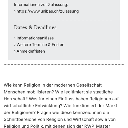
Informationen zur Zulassung:
https://www.unibas.ch/zulassung
Academic Advice
Dates & Deadlines
Student Advice Center
Informationsanlässe
Funding
Weitere Termine & Fristen
Anmeldefristen
Career Counseling
Social Services & Health Care
Military & Civilian Service
Wie kann Religion in der modernen Gesellschaft
Menschen mobilisieren? Wie legitimiert sie staatliche
Coordination Office for Refugees
Herrschaft? Was für einen Einfluss haben Religionen auf
wirtschaftliche Entwicklung? Wie funktioniert der Markt
der Religionen? Fragen wie diese kennzeichnen die
Inclusive University
Schnittbereiche von Religion und Wirtschaft sowie von
Religion und Politik, mit denen sich der RWP-Master
Support Services Guide