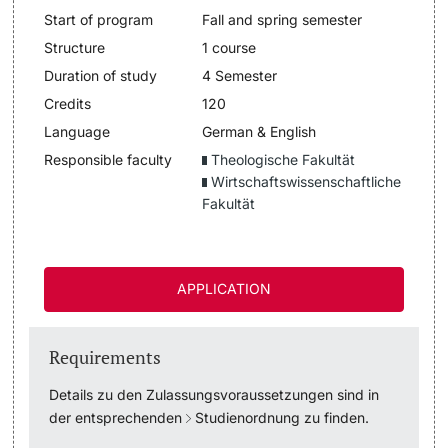
Start of program
Fall and spring semester
Lecturers
Dates
Structure
1 course
Duration of study
4 Semester
Documents & Verification
Credits
120
Language
German & English
Welcome to the University of Basel
Responsible faculty
Theologische Fakultät
Further information
Wirtschaftswissenschaftliche
Mobility
Fakultät
Campus Credits
APPLICATION
Course Auditors
Student Life
Requirements
Campus Stories
Details zu den Zulassungsvoraussetzungen sind in
der entsprechenden
Studienordnung
zu finden.
Advice & Support