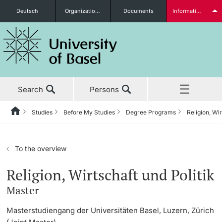
Deutsch
Organizational units
Documents
Information for...
Prospective Students
Search
Persons
Further information
Studies
Before My Studies
Degree Programs
Religion, Wir
Home
Back
News & Events
Studies
Students
To the overview
Studies
Before My Studies
Religion, Wirtschaft und Politik
Master
Research
Degree Programs
Further information
Masterstudiengang der Universitäten Basel, Luzern, Zürich
Teaching
Application & Admission