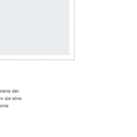
omene der
n sie eine
leme