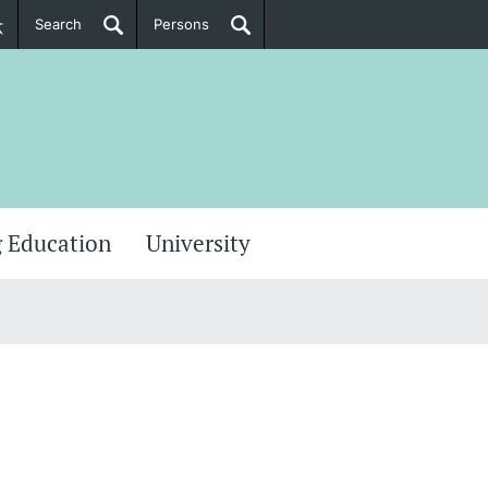
Search
Persons
PhD Candidates
her information
 Education
University