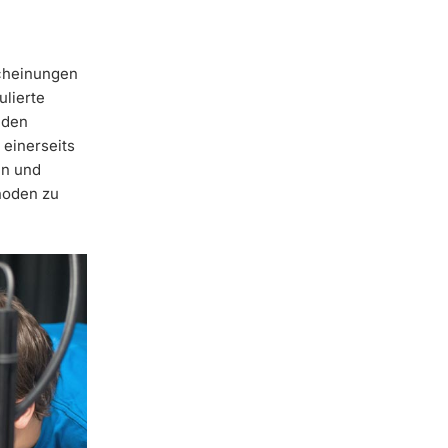
scheinungen
ulierte
iden
 einerseits
en und
hoden zu