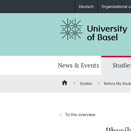
Deutsch
Organizational u
Prospective Students
Further information
News & Events
Studie
Studies
Before My Studi
Donors & Alumni
To the overview
Further information
Physi