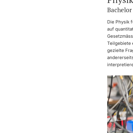
Bachelor
Die Physik 
auf quantit
Gesetzmässi
Teilgebiete 
gezielte Fr
andererseit
interpretie