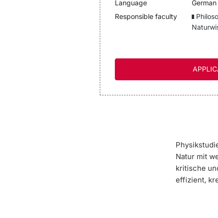
Language
German 
Responsible faculty
Philos
Naturwi
APPLIC
Physikstudi
Natur mit w
kritische u
effizient, k