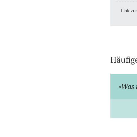
Link zu
Häufig
Was i