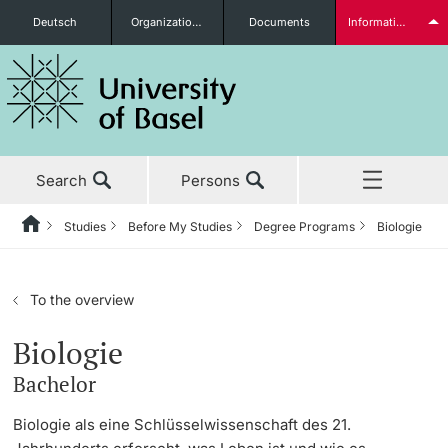
Deutsch
Organizational units
Documents
Information for...
Prospective Students
Search
Persons
Further information
Studies
Before My Studies
Degree Programs
Biologie
Home
Back
News & Events
Studies
Students
To the overview
Studies
Before My Studies
Biologie
Bachelor
Research
Degree Programs
Further information
Biologie als eine Schlüsselwissenschaft des 21.
Teaching
Application & Admission