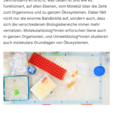
Jahrhunderts erforscht, was Leben ist und wie es
funktioniert, auf allen Ebenen, vom Molekül über die Zelle
Continuing Education
Dates
zum Organismus und zu ganzen Ökosystemen. Dabei fällt
PhD Candidates
nicht nur die enorme Bandbreite auf, sondern auch, dass
University
Informations, Events & Get a Taste
sich die verschiedenen Biologiebereiche immer mehr
vernetzen. Molekularbiolog*innen erforschen Gene auch
Student Advice Center
in ganzen Organismen, und Umweltbiolog*innen studieren
auch molekulare Grundlagen von Ökosystemen.
Further information
Academic Advice
Five reasons for studying in Basel
Donors & Alumni
In My Studies
Course Directory
Course Registration
Further information
Semester Registration