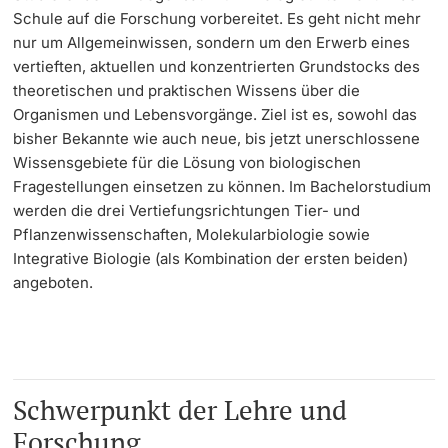
Schule auf die Forschung vorbereitet. Es geht nicht mehr
nur um Allgemeinwissen, sondern um den Erwerb eines
Learning & Teaching
vertieften, aktuellen und konzentrierten Grundstocks des
theoretischen und praktischen Wissens über die
AI in learning and teaching
Organismen und Lebensvorgänge. Ziel ist es, sowohl das
bisher Bekannte wie auch neue, bis jetzt unerschlossene
Digital learning
Wissensgebiete für die Lösung von biologischen
Fragestellungen einsetzen zu können. Im
Bachelorstudium
Language Center
werden die
drei Vertiefungsrichtungen
Tier- und
Pflanzenwissenschaften, Molekularbiologie sowie
Learning Spaces
Integrative Biologie (als Kombination der ersten beiden)
angeboten.
University Library Basel
Lernbörse
Schwerpunkt der Lehre und
Forschung