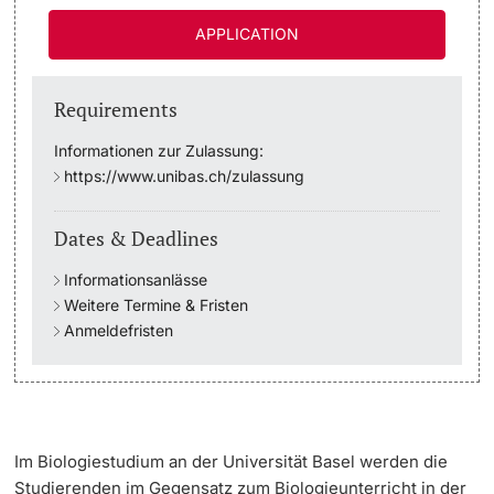
APPLICATION
Academic Advice
Student Advice Center
Requirements
Informationen zur Zulassung:
Funding
https://www.unibas.ch/zulassung
Career Counseling
Dates & Deadlines
Social Services & Health Care
Informationsanlässe
Weitere Termine & Fristen
Military & Civilian Service
Anmeldefristen
Coordination Office for Refugees
Inclusive University
Im Biologiestudium an der Universität Basel werden die
Studierenden im Gegensatz zum Biologieunterricht in der
Support Services Guide