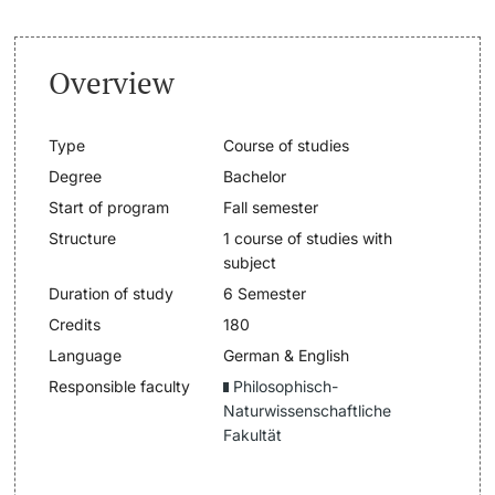
Lecturers
Dates
Overview
Documents & Verification
Type
Course of studies
Welcome to the University of Basel
Degree
Bachelor
Further information
Start of program
Fall semester
Mobility
Structure
1 course of studies with
subject
Campus Credits
Duration of study
6 Semester
Course Auditors
Credits
180
Language
German & English
Student Life
Responsible faculty
Philosophisch-
Naturwissenschaftliche
Campus Stories
Fakultät
Advice & Support