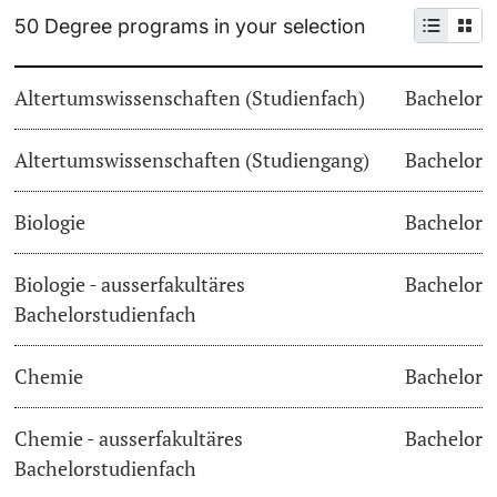
50 Degree programs in your selection
Continuing Education
Dates
PhD Candidates
Altertumswissenschaften (Studienfach)
Bachelor
University
Informations, Events & Get a Taste
Altertumswissenschaften (Studiengang)
Student Advice Center
Bachelor
Further information
Academic Advice
Biologie
Bachelor
Five reasons for studying in Basel
Biologie - ausserfakultäres
Bachelor
Donors & Alumni
Bachelorstudienfach
In My Studies
Chemie
Bachelor
Course Directory
Course Registration
Chemie - ausserfakultäres
Bachelor
Further information
Bachelorstudienfach
Semester Registration