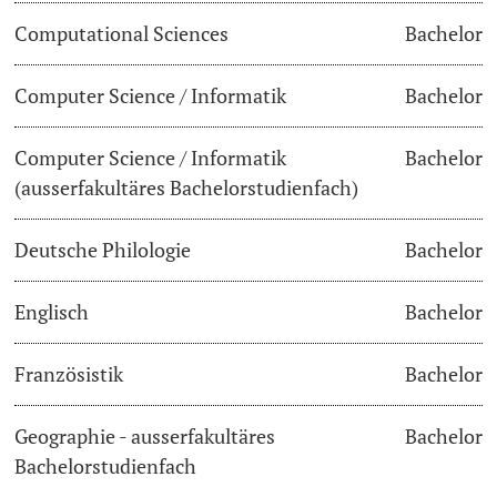
Computational Sciences
Bachelor
Lecturers
Dates
Computer Science / Informatik
Bachelor
Documents & Verification
Computer Science / Informatik
Bachelor
Welcome to the University of Basel
Further information
(ausserfakultäres Bachelorstudienfach)
Mobility
Deutsche Philologie
Bachelor
Campus Credits
Englisch
Bachelor
Course Auditors
Französistik
Bachelor
Student Life
Geographie - ausserfakultäres
Bachelor
Campus Stories
Bachelorstudienfach
Advice & Support