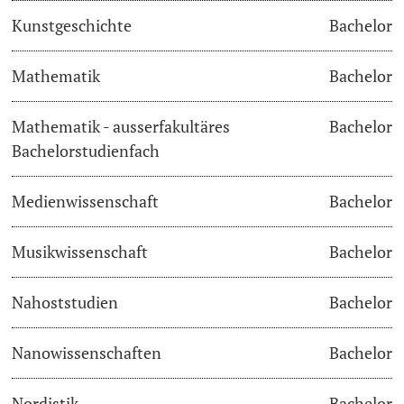
Kunstgeschichte
Bachelor
Learning & Teaching
Mathematik
Bachelor
AI in learning and teaching
Mathematik - ausserfakultäres
Bachelor
Digital learning
Bachelorstudienfach
Language Center
Medienwissenschaft
Bachelor
Learning Spaces
Musikwissenschaft
Bachelor
University Library Basel
Nahoststudien
Bachelor
Lernbörse
Nanowissenschaften
Bachelor
Nordistik
Bachelor