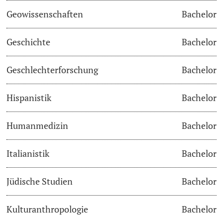
Geowissenschaften
Bachelor
Academic Advice
Geschichte
Bachelor
Student Advice Center
Geschlechterforschung
Bachelor
Funding
Hispanistik
Bachelor
Career Counseling
Social Services & Health Care
Humanmedizin
Bachelor
Military & Civilian Service
Italianistik
Bachelor
Coordination Office for Refugees
Jüdische Studien
Bachelor
Inclusive University
Kulturanthropologie
Bachelor
Support Services Guide