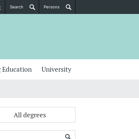
Search
Persons
PhD Candidates
her information
 Education
University
All degrees