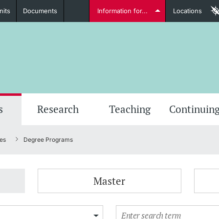
nits
Documents
Information for...
Locations
Students
Further information
Furt
s
Research
Teaching
Continuing
es
Degree Programs
Lecturers
Master
Further information