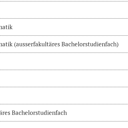
matik
atik (ausserfakultäres Bachelorstudienfach)
täres Bachelorstudienfach