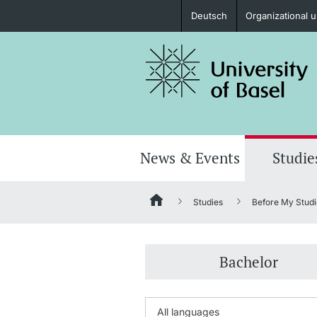
Deutsch
Organizational u
Prospective Students
Further information
News & Events
Studie
Studies
Before My Studi
Donors & Alumni
Bachelor
Further information