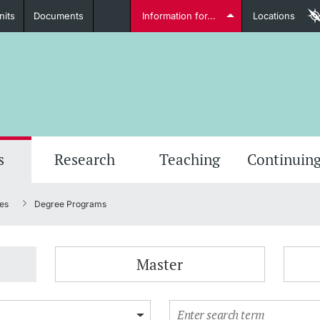
nits
Documents
Information for...
Locations
Students
Further information
Furt
s
Research
Teaching
Continuing
es
Degree Programs
Lecturers
Master
Further information