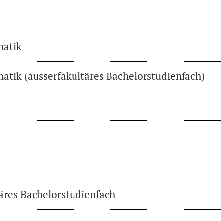
matik
atik (ausserfakultäres Bachelorstudienfach)
täres Bachelorstudienfach