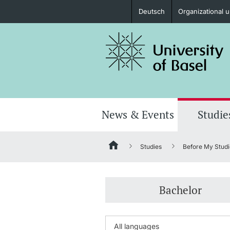
Deutsch
Organizational u
Prospective Students
Further information
News & Events
Studie
Studies
Before My Studi
Donors & Alumni
Bachelor
Further information