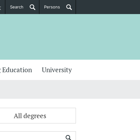
Search
Persons
PhD Candidates
her information
 Education
University
All degrees