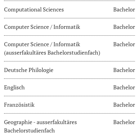
Computational Sciences
Bachelor
Lecturers
Dates
Computer Science / Informatik
Bachelor
Documents & Verification
Computer Science / Informatik
Bachelor
Welcome to the University of Basel
Further information
(ausserfakultäres Bachelorstudienfach)
Mobility
Deutsche Philologie
Bachelor
Campus Credits
Englisch
Bachelor
Course Auditors
Französistik
Bachelor
Student Life
Geographie - ausserfakultäres
Bachelor
Campus Stories
Bachelorstudienfach
Advice & Support