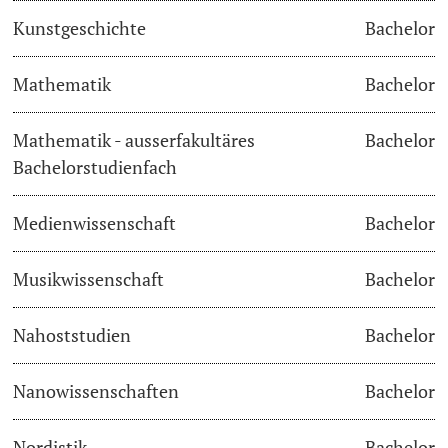
Kunstgeschichte
Bachelor
Learning & Teaching
Mathematik
Bachelor
AI in learning and teaching
Mathematik - ausserfakultäres
Bachelor
Digital learning
Bachelorstudienfach
Language Center
Medienwissenschaft
Bachelor
Learning Spaces
Musikwissenschaft
Bachelor
University Library Basel
Nahoststudien
Bachelor
Lernbörse
Nanowissenschaften
Bachelor
Nordistik
Bachelor