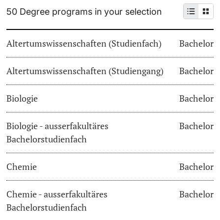
50 Degree programs in your selection
Continuing Education
Dates
PhD Candidates
Altertumswissenschaften (Studienfach)
Bachelor
University
Informations, Events & Get a Taste
Altertumswissenschaften (Studiengang)
Student Advice Center
Bachelor
Further information
Academic Advice
Biologie
Bachelor
Five reasons for studying in Basel
Biologie - ausserfakultäres
Bachelor
Donors & Alumni
Bachelorstudienfach
In My Studies
Chemie
Bachelor
Course Directory
Course Registration
Chemie - ausserfakultäres
Bachelor
Further information
Bachelorstudienfach
Semester Registration