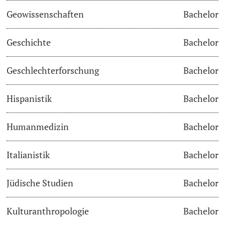
Geowissenschaften
Bachelor
Academic Advice
Geschichte
Bachelor
Student Advice Center
Geschlechterforschung
Bachelor
Funding
Hispanistik
Bachelor
Career Counseling
Social Services & Health Care
Humanmedizin
Bachelor
Military & Civilian Service
Italianistik
Bachelor
Coordination Office for Refugees
Jüdische Studien
Bachelor
Inclusive University
Kulturanthropologie
Bachelor
Support Services Guide