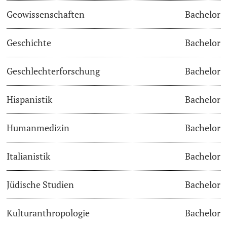
Geowissenschaften
Bachelor
Academic Advice
Geschichte
Bachelor
Student Advice Center
Geschlechterforschung
Bachelor
Funding
Hispanistik
Bachelor
Career Counseling
Social Services & Health Care
Humanmedizin
Bachelor
Military & Civilian Service
Italianistik
Bachelor
Coordination Office for Refugees
Jüdische Studien
Bachelor
Inclusive University
Kulturanthropologie
Bachelor
Support Services Guide