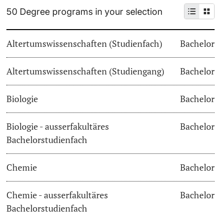
50 Degree programs in your selection
Continuing Education
Dates
PhD Candidates
Altertumswissenschaften (Studienfach)
Bachelor
University
Informations, Events & Get a Taste
Altertumswissenschaften (Studiengang)
Student Advice Center
Bachelor
Further information
Academic Advice
Biologie
Bachelor
Five reasons for studying in Basel
Biologie - ausserfakultäres
Bachelor
Donors & Alumni
Bachelorstudienfach
In My Studies
Chemie
Bachelor
Course Directory
Course Registration
Chemie - ausserfakultäres
Bachelor
Further information
Bachelorstudienfach
Semester Registration