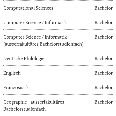
Computational Sciences
Bachelor
Lecturers
Dates
Computer Science / Informatik
Bachelor
Documents & Verification
Computer Science / Informatik
Bachelor
Welcome to the University of Basel
Further information
(ausserfakultäres Bachelorstudienfach)
Mobility
Deutsche Philologie
Bachelor
Campus Credits
Englisch
Bachelor
Course Auditors
Französistik
Bachelor
Student Life
Geographie - ausserfakultäres
Bachelor
Campus Stories
Bachelorstudienfach
Advice & Support