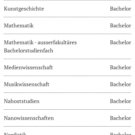
Kunstgeschichte
Bachelor
Learning & Teaching
Mathematik
Bachelor
AI in learning and teaching
Mathematik - ausserfakultäres
Bachelor
Digital learning
Bachelorstudienfach
Language Center
Medienwissenschaft
Bachelor
Learning Spaces
Musikwissenschaft
Bachelor
University Library Basel
Nahoststudien
Bachelor
Lernbörse
Nanowissenschaften
Bachelor
Nordistik
Bachelor