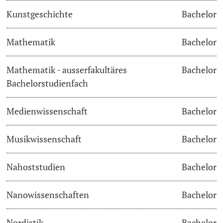
Kunstgeschichte
Bachelor
Learning & Teaching
Mathematik
Bachelor
AI in learning and teaching
Mathematik - ausserfakultäres
Bachelor
Digital learning
Bachelorstudienfach
Language Center
Medienwissenschaft
Bachelor
Learning Spaces
Musikwissenschaft
Bachelor
University Library Basel
Nahoststudien
Bachelor
Lernbörse
Nanowissenschaften
Bachelor
Nordistik
Bachelor