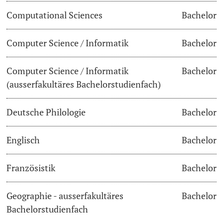
Computational Sciences
Bachelor
Lecturers
Dates
Computer Science / Informatik
Bachelor
Documents & Verification
Computer Science / Informatik
Bachelor
Welcome to the University of Basel
Further information
(ausserfakultäres Bachelorstudienfach)
Mobility
Deutsche Philologie
Bachelor
Campus Credits
Englisch
Bachelor
Course Auditors
Französistik
Bachelor
Student Life
Geographie - ausserfakultäres
Bachelor
Campus Stories
Bachelorstudienfach
Advice & Support