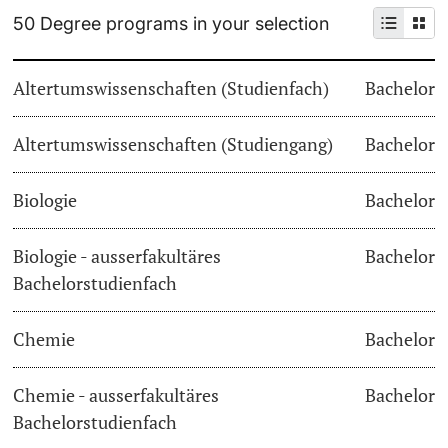
50 Degree programs in your selection
Continuing Education
Dates
PhD Candidates
Altertumswissenschaften (Studienfach)
Bachelor
University
Informations, Events & Get a Taste
Altertumswissenschaften (Studiengang)
Student Advice Center
Bachelor
Further information
Academic Advice
Biologie
Bachelor
Five reasons for studying in Basel
Biologie - ausserfakultäres
Bachelor
Donors & Alumni
Bachelorstudienfach
In My Studies
Chemie
Bachelor
Course Directory
Course Registration
Chemie - ausserfakultäres
Bachelor
Further information
Bachelorstudienfach
Semester Registration