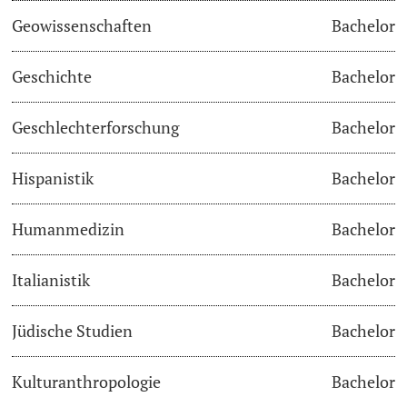
Geowissenschaften
Bachelor
Academic Advice
Geschichte
Bachelor
Student Advice Center
Geschlechterforschung
Bachelor
Funding
Hispanistik
Bachelor
Career Counseling
Social Services & Health Care
Humanmedizin
Bachelor
Military & Civilian Service
Italianistik
Bachelor
Coordination Office for Refugees
Jüdische Studien
Bachelor
Inclusive University
Kulturanthropologie
Bachelor
Support Services Guide