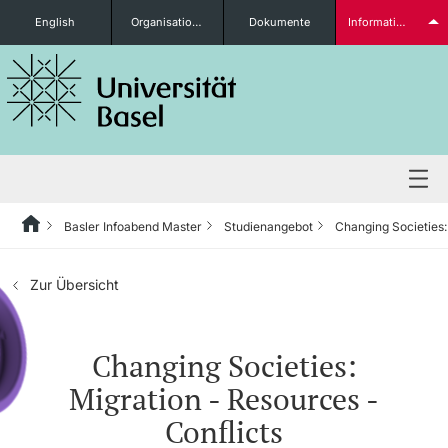
English
Organisationseinheiten
Dokumente
Informationen für...
Studieninteressierte
weitere Informationen
Basler Infoabend Master
Studienangebot
Changing Societies:
Studienangebot
Zur Übersicht
Studierende
Changing Societies:
Migration - Resources -
weitere Informationen
Conflicts