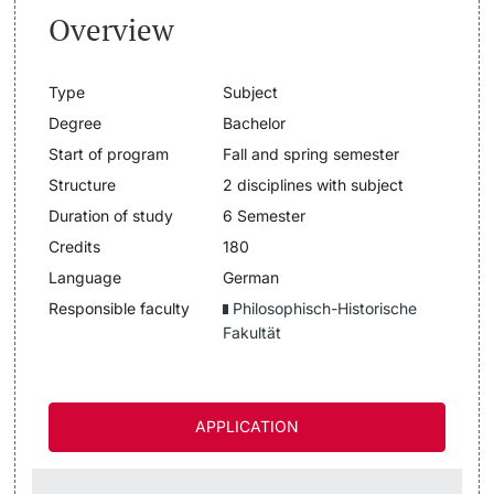
Overview
Lecturers
Dates
Type
Subject
Documents & Verification
Degree
Bachelor
Start of program
Fall and spring semester
Welcome to the University of Basel
Further information
Structure
2 disciplines with subject
Mobility
Duration of study
6 Semester
Credits
180
Campus Credits
Language
German
Responsible faculty
Philosophisch-Historische
Course Auditors
Fakultät
Student Life
APPLICATION
Campus Stories
Advice & Support