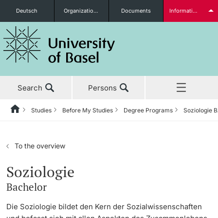
Deutsch
Organizational units
Documents
Information for...
Prospective Students
Search
Persons
Further information
Studies
Before My Studies
Degree Programs
Soziologie 
Home
Back
News & Events
Studies
Students
To the overview
Studies
Before My Studies
Soziologie
Bachelor
Research
Degree Programs
Further information
Die Soziologie bildet den Kern der Sozialwissenschaften
Teaching
Application & Admission