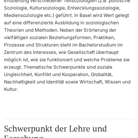
Entstehung verschiedener Teilsoziologien (z.B. politische
Soziologie, Kultursoziologie, Entwicklungssoziologie,
Learning & Teaching
Mediensoziologie etc.) geführt. In Basel wird Wert gelegt
auf eine differenzierte Ausbildung in soziologischen
AI in learning and teaching
Theorien und Methoden. Neben der Erörterung der
vielfältigen sozialen Beziehungsformen, Praktiken,
Prozesse und Strukturen steht im Bachelorstudium im
Digital learning
Zentrum des Interesses, wie Gesellschaft überhaupt
möglich ist, wie sie funktioniert und welche Probleme sie
Language Center
erzeugt. Thematische Schwerpunkte sind soziale
Ungleichheit, Konflikt und Kooperation, Globalität,
Learning Spaces
Nachhaltigkeit und Identität sowie Wirtschaft, Wissen und
Kultur.
University Library Basel
Lernbörse
Schwerpunkt der Lehre und