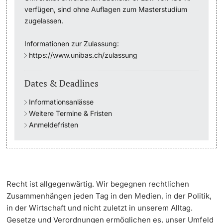
verfügen, sind ohne Auflagen zum Masterstudium
zugelassen.
Academic Advice
Informationen zur Zulassung:
Student Advice Center
https://www.unibas.ch/zulassung
Funding
Dates & Deadlines
Career Counseling
Informationsanlässe
Weitere Termine & Fristen
Social Services & Health Care
Anmeldefristen
Military & Civilian Service
Coordination Office for Refugees
Recht ist allgegenwärtig. Wir begegnen rechtlichen
Zusammenhängen jeden Tag in den Medien, in der Politik,
Inclusive University
in der Wirtschaft und nicht zuletzt in unserem Alltag.
Gesetze und Verordnungen ermöglichen es, unser Umfeld
Support Services Guide