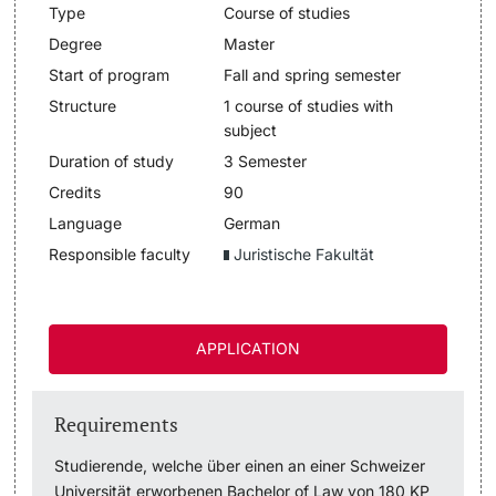
Type
Course of studies
Lecturers
Degree
Master
Dates
Start of program
Fall and spring semester
Documents & Verification
Structure
1 course of studies with
subject
Welcome to the University of Basel
Duration of study
3 Semester
Further information
Credits
90
Mobility
Language
German
Responsible faculty
Juristische Fakultät
Campus Credits
Course Auditors
APPLICATION
Student Life
Requirements
Campus Stories
Studierende, welche über einen an einer Schweizer
Advice & Support
Universität erworbenen Bachelor of Law von 180 KP