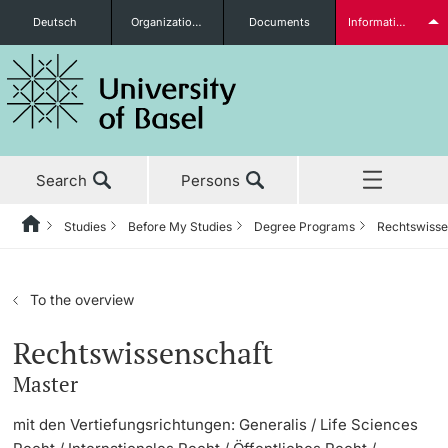
Deutsch
Organizational units
Documents
Information for...
Prospective Students
Search
Persons
Further information
Studies
Before My Studies
Degree Programs
Rechtswiss
Home
Back
News & Events
Studies
Students
To the overview
Studies
Before My Studies
Rechtswissenschaft
Master
Research
Degree Programs
Further information
mit den Vertiefungsrichtungen: Generalis / Life Sciences
Teaching
Application & Admission