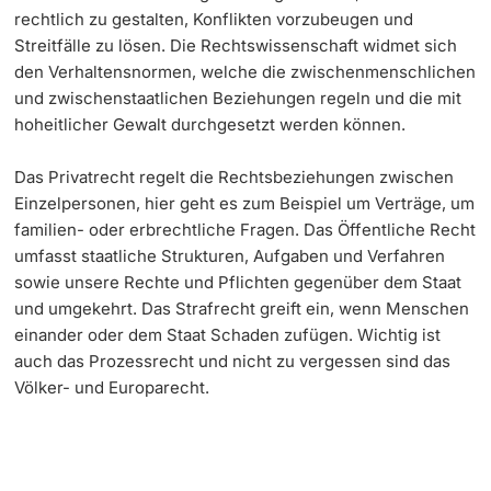
rechtlich zu gestalten, Konflikten vorzubeugen und
Streitfälle zu lösen. Die Rechtswissenschaft widmet sich
Learning & Teaching
den Verhaltensnormen, welche die zwischenmenschlichen
und zwischenstaatlichen Beziehungen regeln und die mit
AI in learning and teaching
hoheitlicher Gewalt durchgesetzt werden können.
Digital learning
Das Privatrecht regelt die Rechtsbeziehungen zwischen
Einzelpersonen, hier geht es zum Beispiel um Verträge, um
Language Center
familien- oder erbrechtliche Fragen. Das Öffentliche Recht
umfasst staatliche Strukturen, Aufgaben und Verfahren
Learning Spaces
sowie unsere Rechte und Pflichten gegenüber dem Staat
und umgekehrt. Das Strafrecht greift ein, wenn Menschen
University Library Basel
einander oder dem Staat Schaden zufügen. Wichtig ist
auch das Prozessrecht und nicht zu vergessen sind das
Lernbörse
Völker- und Europarecht.