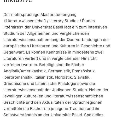
Learning & Teaching
Der mehrsprachige Masterstudiengang
«Literaturwissenschaft / Literary Studies / Études
AI in learning and teaching
littéraires» der Universität Basel lädt ein zum intensiven
Studium der Allgemeinen und Vergleichenden
Digital learning
Literaturwissenschaft entlang der Querverbindungen der
europäischen Literaturen und Kulturen in Geschichte und
Language Center
Gegenwart. Es können Kenntnisse in mindestens zwei
Literaturen vertieft und in vergleichender Hinsicht
Learning Spaces
verfeinert werden. Beteiligt sind die Fächer
Anglistik/Amerikanistik, Germanistik, Französistik,
Iberoromanistik, Italianistik, Nordistik, Slavistik,
University Library Basel
Griechische und Lateinische Philologie sowie die
Literaturwissenschaft der Jüdischen Studien. Neben der
Lernbörse
jeweiligen kulturellen und literaturwissenschaftlichen
Geschichte und den Aktualitäten der Sprachregionen
vermitteln die Fächer die je eigene Tradition und ihr
Selbstverständnis an der Universität Basel. Spezielles