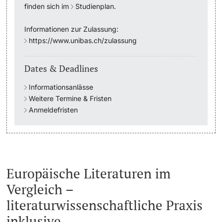
finden sich im
Studienplan
.
Academic Advice
Informationen zur Zulassung:
https://www.unibas.ch/zulassung
Student Advice Center
Dates & Deadlines
Funding
Informationsanlässe
Career Counseling
Weitere Termine & Fristen
Anmeldefristen
Social Services & Health Care
Military & Civilian Service
Europäische Literaturen im
Coordination Office for Refugees
Vergleich –
Inclusive University
literaturwissenschaftliche Praxis
inklusive
Support Services Guide