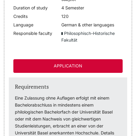
Duration of study
4 Semester
Lecturers
Dates
Credits
120
Language
German & other languages
Documents & Verification
Responsible faculty
Philosophisch-Historische
Fakultät
Welcome to the University of Basel
Further information
Mobility
APPLICATION
Campus Credits
Requirements
Course Auditors
Eine Zulassung ohne Auflagen erfolgt mit einem
Student Life
Bachelorabschluss in mindestens einem
philologischen Bachelorfach der Universität Basel
oder mit dem Nachweis von gleichwertigen
Campus Stories
Studienleistungen, erbracht an einer von der
Universität Basel anerkannten Hochschule. Details
Advice & Support