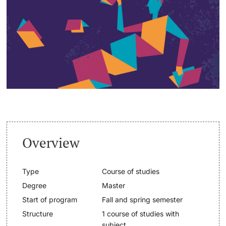
Continuing Education
Dates
PhD Candidates
University
Informations, Events & Get a Taste
Student Advice Center
Further information
Academic Advice
Five reasons for studying in Basel
Donors & Alumni
Overview
In My Studies
Type
Course of studies
Course Directory
Degree
Master
Course Registration
Start of program
Fall and spring semester
Further information
Structure
1 course of studies with
Semester Registration
subject