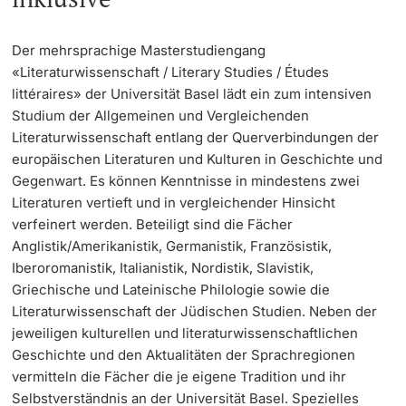
Learning & Teaching
Der mehrsprachige Masterstudiengang
«Literaturwissenschaft / Literary Studies / Études
AI in learning and teaching
littéraires» der Universität Basel lädt ein zum intensiven
Studium der Allgemeinen und Vergleichenden
Digital learning
Literaturwissenschaft entlang der Querverbindungen der
europäischen Literaturen und Kulturen in Geschichte und
Language Center
Gegenwart. Es können Kenntnisse in mindestens zwei
Literaturen vertieft und in vergleichender Hinsicht
Learning Spaces
verfeinert werden. Beteiligt sind die Fächer
Anglistik/Amerikanistik, Germanistik, Französistik,
Iberoromanistik, Italianistik, Nordistik, Slavistik,
University Library Basel
Griechische und Lateinische Philologie sowie die
Literaturwissenschaft der Jüdischen Studien. Neben der
Lernbörse
jeweiligen kulturellen und literaturwissenschaftlichen
Geschichte und den Aktualitäten der Sprachregionen
vermitteln die Fächer die je eigene Tradition und ihr
Selbstverständnis an der Universität Basel. Spezielles