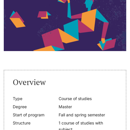
Continuing Education
Dates
PhD Candidates
University
Informations, Events & Get a Taste
Student Advice Center
Further information
Academic Advice
Five reasons for studying in Basel
Donors & Alumni
Overview
In My Studies
Type
Course of studies
Course Directory
Degree
Master
Course Registration
Start of program
Fall and spring semester
Further information
Structure
1 course of studies with
Semester Registration
subject