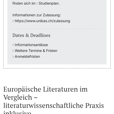
finden sich im
Studienplan
.
Academic Advice
Informationen zur Zulassung:
https://www.unibas.ch/zulassung
Student Advice Center
Dates & Deadlines
Funding
Informationsanlässe
Career Counseling
Weitere Termine & Fristen
Anmeldefristen
Social Services & Health Care
Military & Civilian Service
Europäische Literaturen im
Coordination Office for Refugees
Vergleich –
Inclusive University
literaturwissenschaftliche Praxis
inklusive
Support Services Guide