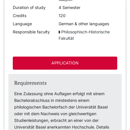
Duration of study
4 Semester
Lecturers
Dates
Credits
120
Language
German & other languages
Documents & Verification
Responsible faculty
Philosophisch-Historische
Fakultät
Welcome to the University of Basel
Further information
Mobility
APPLICATION
Campus Credits
Requirements
Course Auditors
Eine Zulassung ohne Auflagen erfolgt mit einem
Student Life
Bachelorabschluss in mindestens einem
philologischen Bachelorfach der Universität Basel
oder mit dem Nachweis von gleichwertigen
Campus Stories
Studienleistungen, erbracht an einer von der
Universität Basel anerkannten Hochschule. Details
Advice & Support