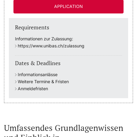
APPLICATION
Academic Advice
Requirements
Student Advice Center
Informationen zur Zulassung:
Funding
https://www.unibas.ch/zulassung
Career Counseling
Dates & Deadlines
Informationsanlässe
Social Services & Health Care
Weitere Termine & Fristen
Anmeldefristen
Military & Civilian Service
Coordination Office for Refugees
Inclusive University
Umfassendes Grundlagenwissen
Support Services Guide