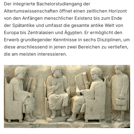
Der integrierte Bachelorstudiengang der
Altertumswissenschaften öffnet einen zeitlichen Horizont
Continuing Education
Dates
PhD Candidates
von den Anfängen menschlicher Existenz bis zum Ende
der Spätantike und umfasst die gesamte antike Welt von
University
Informations, Events & Get a Taste
Europa bis Zentralasien und Ägypten. Er ermöglicht den
Erwerb grundlegender Kenntnisse in sechs Disziplinen, um
Student Advice Center
diese anschliessend in jenen zwei Bereichen zu vertiefen,
die am meisten interessieren.
Further information
Academic Advice
Five reasons for studying in Basel
Donors & Alumni
In My Studies
Course Directory
Course Registration
Further information
Semester Registration