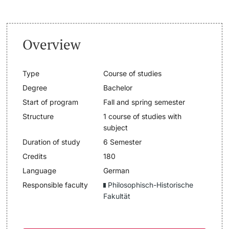
Lecturers
Dates
Overview
Documents & Verification
Welcome to the University of Basel
Type
Course of studies
Further information
Degree
Bachelor
Mobility
Start of program
Fall and spring semester
Structure
1 course of studies with
Campus Credits
subject
Duration of study
6 Semester
Course Auditors
Credits
180
Language
German
Student Life
Responsible faculty
Philosophisch-Historische
Fakultät
Campus Stories
Advice & Support