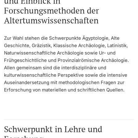
und Einblick in
Forschungsmethoden der
Learning & Teaching
Altertumswissenschaften
AI in learning and teaching
Zur Wahl stehen die Schwerpunkte Ägyptologie, Alte
Digital learning
Geschichte, Gräzistik, Klassische Archäologie, Latinistik,
Naturwissenschaftliche Archäologie sowie Ur- und
Frühgeschichtliche und Provinzialrömische Archäologie.
Language Center
Allen gemeinsam sind die interdisziplinäre und
kulturwissenschaftliche Perspektive sowie die intensive
Learning Spaces
Auseinandersetzung mit methodologischen Fragen zur
Erforschung von materiellen und schriftlichen Quellen.
University Library Basel
Lernbörse
Schwerpunkt in Lehre und