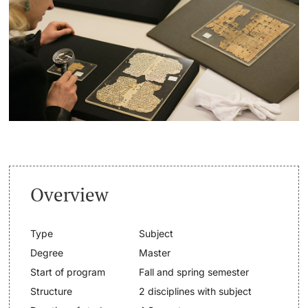
Continuing Education
Dates
PhD Candidates
University
Informations, Events & Get a Taste
Student Advice Center
Further information
Academic Advice
Five reasons for studying in Basel
Donors & Alumni
Overview
In My Studies
Type
Subject
Course Directory
Degree
Master
Course Registration
Start of program
Fall and spring semester
Further information
Structure
2 disciplines with subject
Semester Registration