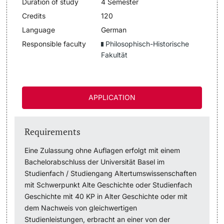
Duration of study
4 Semester
Lecturers
Credits
120
Dates
Language
German
Responsible faculty
Philosophisch-Historische
Documents & Verification
Fakultät
Welcome to the University of Basel
Further information
Mobility
APPLICATION
Campus Credits
Requirements
Course Auditors
Eine Zulassung ohne Auflagen erfolgt mit einem
Bachelorabschluss der Universität Basel im
Student Life
Studienfach / Studiengang Altertumswissenschaften
mit Schwerpunkt Alte Geschichte oder Studienfach
Campus Stories
Geschichte mit 40 KP in Alter Geschichte oder mit
dem Nachweis von gleichwertigen
Advice & Support
Studienleistungen, erbracht an einer von der