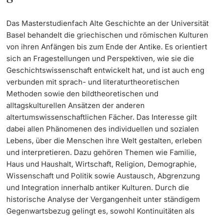
Learning & Teaching
Das Masterstudienfach Alte Geschichte an der Universität
Basel behandelt die griechischen und römischen Kulturen
von ihren Anfängen bis zum Ende der Antike. Es orientiert
AI in learning and teaching
sich an Fragestellungen und Perspektiven, wie sie die
Geschichtswissenschaft entwickelt hat, und ist auch eng
Digital learning
verbunden mit sprach- und literaturtheoretischen
Methoden sowie den bildtheoretischen und
Language Center
alltagskulturellen Ansätzen der anderen
altertumswissenschaftlichen Fächer. Das Interesse gilt
Learning Spaces
dabei allen Phänomenen des individuellen und sozialen
Lebens, über die Menschen ihre Welt gestalten, erleben
University Library Basel
und interpretieren. Dazu gehören Themen wie Familie,
Haus und Haushalt, Wirtschaft, Religion, Demographie,
Lernbörse
Wissenschaft und Politik sowie Austausch, Abgrenzung
und Integration innerhalb antiker Kulturen. Durch die
historische Analyse der Vergangenheit unter ständigem
Gegenwartsbezug gelingt es, sowohl Kontinuitäten als