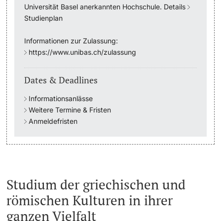
Universität Basel anerkannten Hochschule. Details
Studienplan
Academic Advice
Informationen zur Zulassung:
Student Advice Center
https://www.unibas.ch/zulassung
Funding
Dates & Deadlines
Career Counseling
Informationsanlässe
Weitere Termine & Fristen
Social Services & Health Care
Anmeldefristen
Military & Civilian Service
Coordination Office for Refugees
Studium der griechischen und
Inclusive University
römischen Kulturen in ihrer
ganzen Vielfalt
Support Services Guide