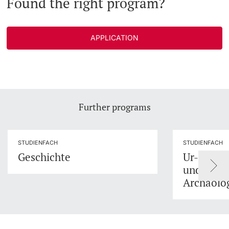
Found the right program?
APPLICATION
Further programs
STUDIENFACH
STUDIENFACH
Geschichte
Ur- und F
und Prov
Archäolo