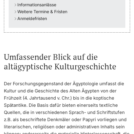
Informationsanlässe
Weitere Termine & Fristen
Academic Advice
Anmeldefristen
Student Advice Center
Funding
Umfassender Blick auf die
Career Counseling
altägyptische Kulturgeschichte
Social Services & Health Care
Der Forschungsgegenstand der Ägyptologie umfasst die
Military & Civilian Service
Kultur und die Geschichte des Alten Ägypten von der
Frühzeit (4. Jahrtausend v. Chr.) bis in die koptische
Coordination Office for Refugees
Spätantike. Die Basis dafür bieten einerseits textliche
Quellen, die in verschiedenen Sprach- und Schriftstufen
Inclusive University
z.B. als beschriftete Denkmäler oder Papyri vorliegen und
literarischen, religiösen oder administrativen Inhalts sein
Support Services Guide
können; andererseits die materielle Hinterlassenschaft, die