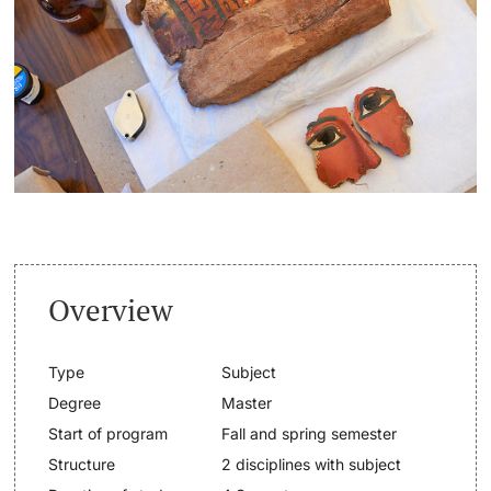
Continuing Education
Dates
PhD Candidates
University
Informations, Events & Get a Taste
Student Advice Center
Further information
Academic Advice
Five reasons for studying in Basel
Donors & Alumni
Overview
In My Studies
Type
Subject
Course Directory
Degree
Master
Course Registration
Start of program
Fall and spring semester
Further information
Structure
2 disciplines with subject
Semester Registration