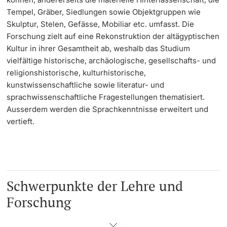
Tempel, Gräber, Siedlungen sowie Objektgruppen wie
Learning & Teaching
Skulptur, Stelen, Gefässe, Mobiliar etc. umfasst. Die
Forschung zielt auf eine Rekonstruktion der altägyptischen
Kultur in ihrer Gesamtheit ab, weshalb das Studium
AI in learning and teaching
vielfältige historische, archäologische, gesellschafts- und
religionshistorische, kulturhistorische,
Digital learning
kunstwissenschaftliche sowie literatur- und
sprachwissenschaftliche Fragestellungen thematisiert.
Language Center
Ausserdem werden die Sprachkenntnisse erweitert und
vertieft.
Learning Spaces
University Library Basel
Lernbörse
Schwerpunkte der Lehre und
Forschung