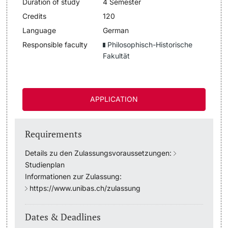
Duration of study
4 Semester
Lecturers
Credits
120
Dates
Language
German
Responsible faculty
Philosophisch-Historische
Documents & Verification
Fakultät
Welcome to the University of Basel
Further information
Mobility
APPLICATION
Campus Credits
Requirements
Course Auditors
Details zu den Zulassungsvoraussetzungen:
Studienplan
Student Life
Informationen zur Zulassung:
https://www.unibas.ch/zulassung
Campus Stories
Dates & Deadlines
Advice & Support