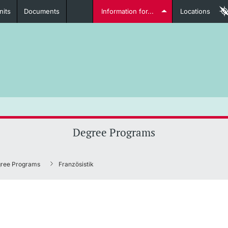
nits
Documents
Information for...
Locations
Students
Further information
Furt
Degree Programs
Lecturers
ree Programs
Französistik
Further information