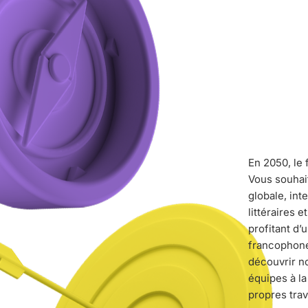
En 2050, le 
Vous souhai
globale, int
littéraires 
profitant d
francophone
découvrir no
équipes à la
propres tra