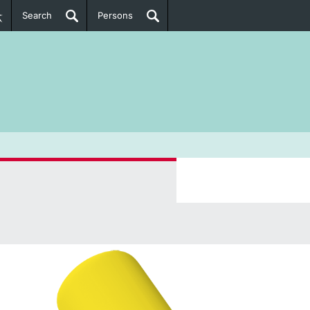
Search
Persons
PhD Candidates
her information