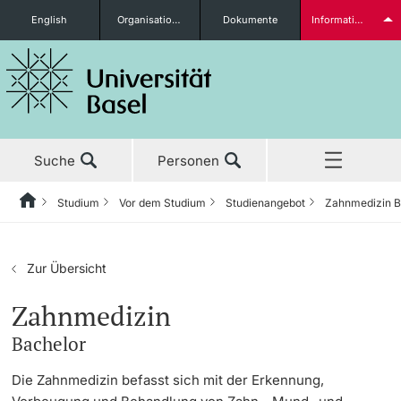
English
Organisationseinheiten
Dokumente
Informationen für...
Studieninteressierte
Suche
Personen
weitere Informationen
Studium
Vor dem Studium
Studienangebot
Zahnmedizin 
Home
Zurück
Aktuell
Studium
Studierende
Zur Übersicht
Studium
Vor dem Studium
Zahnmedizin
Bachelor
Forschung
Studienangebot
weitere Informationen
Die Zahnmedizin befasst sich mit der Erkennung,
Lehre
Anmeldung & Zulassung