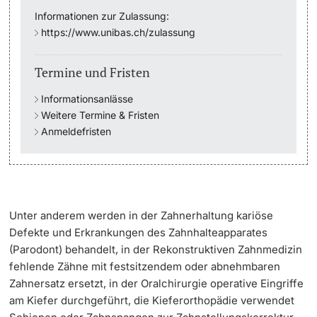
Informationen zur Zulassung:
Studienfachberatung
https://www.unibas.ch/zulassung
Studienberatung
Termine und Fristen
Informationsanlässe
Studienfinanzierung
Weitere Termine & Fristen
Anmeldefristen
Berufseinstieg & Laufbahnberatung
Soziales & Gesundheit
Militär- & Zivildienst
Unter anderem werden in der Zahnerhaltung kariöse
Defekte und Erkrankungen des Zahnhalteapparates
Inklusive Universität
(Parodont) behandelt, in der Rekonstruktiven Zahnmedizin
fehlende Zähne mit festsitzendem oder abnehmbaren
Koordinationsstelle für Geflüchtete
Zahnersatz ersetzt, in der Oralchirurgie operative Eingriffe
am Kiefer durchgeführt, die Kieferorthopädie verwendet
Beratungswegweiser