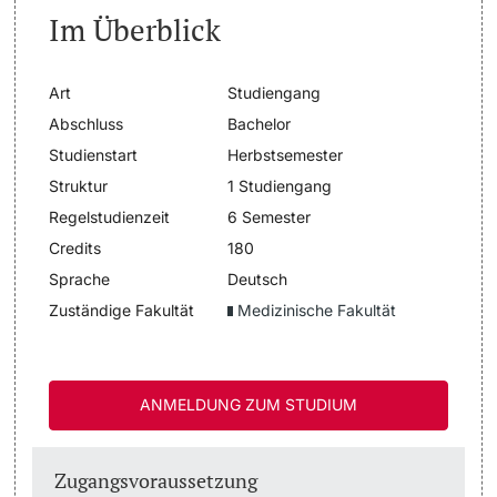
Im Überblick
Dozierende
Termine & Fristen
Art
Studiengang
Dokumente und Verifikation
Abschluss
Bachelor
Studienstart
Herbstsemester
«Start Smart»-Week
weitere Informationen
Struktur
1 Studiengang
Mobilität
Regelstudienzeit
6 Semester
Credits
180
Campus Credits
Sprache
Deutsch
Zuständige Fakultät
Medizinische Fakultät
Campus Stories
Hörerinnen/Hörer
ANMELDUNG ZUM STUDIUM
Student Life
Zugangsvoraussetzung
Beratung & Support