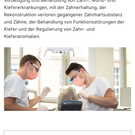
Vorbeugung und Behandlung von Zahn-, Mund- und
Kiefererkrankungen, mit der Zahnerhaltung, der
Weiterbildung
Termine & Fristen
Rekonstruktion verloren gegangener Zahnhartsubstanz
Doktorierende
und Zähne, der Behandlung von Funktionsstörungen der
Universität
Informationen, Veranstaltungen & Schnuppern
Kiefer und der Regulierung von Zahn- und
Kieferanomalien.
Studienberatung
weitere Informationen
Studienfachberatung
Fünf Gründe, in Basel zu studieren
Fördernde & Alumni
Im Studium
Vorlesungsverzeichnis
Belegen
weitere Informationen
Rückmelden