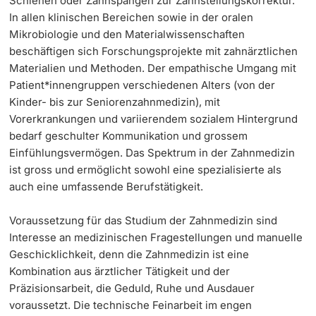
Schienen oder Zahnspangen zur Zahnstellungskorrektur.
In allen klinischen Bereichen sowie in der oralen
Langes Studium
Mikrobiologie und den Materialwissenschaften
beschäftigen sich Forschungsprojekte mit zahnärztlichen
Lernen & Lehren
Materialien und Methoden. Der empathische Umgang mit
Patient*innengruppen verschiedenen Alters (von der
Kinder- bis zur Seniorenzahnmedizin), mit
KI in Studium und Lehre
Vorerkrankungen und variierendem sozialem Hintergrund
bedarf geschulter Kommunikation und grossem
Digitales Lernen
Einfühlungsvermögen. Das Spektrum in der Zahnmedizin
ist gross und ermöglicht sowohl eine spezialisierte als
Sprachenzentrum
auch eine umfassende Berufstätigkeit.
Universitätsbibliothek Basel
Voraussetzung für das Studium der Zahnmedizin sind
Interesse an medizinischen Fragestellungen und manuelle
Lernbörse
Geschicklichkeit, denn die Zahnmedizin ist eine
Kombination aus ärztlicher Tätigkeit und der
Lernräume
Präzisionsarbeit, die Geduld, Ruhe und Ausdauer
voraussetzt. Die technische Feinarbeit im engen