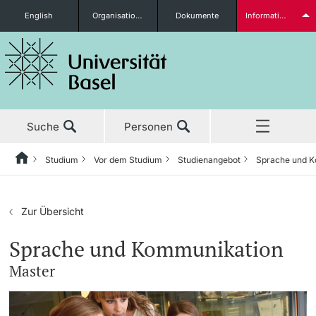
English
Organisationseinheiten
Dokumente
Informationen für...
Studieninteressierte
Suche
Personen
weitere Informationen
Studium
Vor dem Studium
Studienangebot
Sprache und 
Home
Zurück
Aktuell
Studium
Studierende
Zur Übersicht
Studium
Vor dem Studium
Sprache und Kommunikation
Master
Forschung
Studienangebot
weitere Informationen
Lehre
Anmeldung & Zulassung