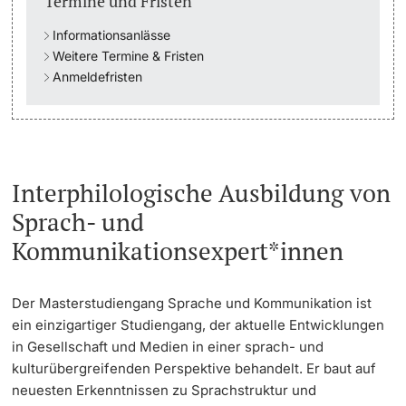
Termine und Fristen
Informationsanlässe
Studienfachberatung
Weitere Termine & Fristen
Anmeldefristen
Studienberatung
Studienfinanzierung
Berufseinstieg & Laufbahnberatung
Interphilologische Ausbildung von
Sprach- und
Soziales & Gesundheit
Kommunikationsexpert*innen
Militär- & Zivildienst
Der Masterstudiengang Sprache und Kommunikation ist
Inklusive Universität
ein einzigartiger Studiengang, der aktuelle Entwicklungen
in Gesellschaft und Medien in einer sprach- und
Koordinationsstelle für Geflüchtete
kulturübergreifenden Perspektive behandelt. Er baut auf
neuesten Erkenntnissen zu Sprachstruktur und
Beratungswegweiser