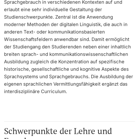
Sprachgebrauch in verschiedenen Kontexten auf und
erlaubt eine sehr individuelle Gestaltung der
Langes Studium
Studienschwerpunkte. Zentral ist die Anwendung
moderner Methoden der digitalen Linguistik, die auch in
Lernen & Lehren
anderen Text- oder kommunikationsbasierten
Wissenschaftsfeldern anwendbar sind. Damit ermöglicht
KI in Studium und Lehre
der Studiengang den Studierenden neben einer inhaltlich
breiten sprach- und kommunikationswissenschaftlichen
Digitales Lernen
Ausbildung zugleich die Konzentration auf spezifische
historische, gesellschaftliche und kognitive Aspekte des
Sprachsystems und Sprachgebrauchs. Die Ausbildung der
Sprachenzentrum
eigenen sprachlichen Vermittlungsfähigkeit ergänzt das
interdisziplinäre Curriculum.
Universitätsbibliothek Basel
Lernbörse
Lernräume
Schwerpunkte der Lehre und