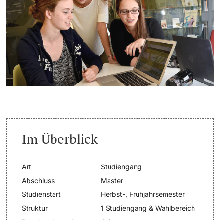
Weiterbildung
Termine & Fristen
Doktorierende
Universität
Informationen, Veranstaltungen & Schnuppern
Studienberatung
weitere Informationen
Studienfachberatung
Fünf Gründe, in Basel zu studieren
Fördernde & Alumni
Im Überblick
Im Studium
Art
Studiengang
Vorlesungsverzeichnis
Abschluss
Master
Belegen
Studienstart
Herbst-, Frühjahrsemester
weitere Informationen
Struktur
1 Studiengang & Wahlbereich
Rückmelden