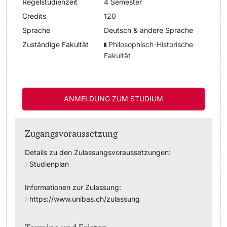
Regelstudienzeit
4 Semester
Dozierende
Credits
120
Termine & Fristen
Sprache
Deutsch & andere Sprache
Zuständige Fakultät
Philosophisch-Historische
Dokumente und Verifikation
Fakultät
«Start Smart»-Week
weitere Informationen
Mobilität
ANMELDUNG ZUM STUDIUM
Campus Credits
Zugangsvoraussetzung
Campus Stories
Details zu den Zulassungsvoraussetzungen:
Studienplan
Hörerinnen/Hörer
Informationen zur Zulassung:
Student Life
https://www.unibas.ch/zulassung
Beratung & Support