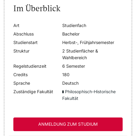
Im Überblick
Dozierende
Termine & Fristen
Art
Studienfach
Dokumente und Verifikation
Abschluss
Bachelor
Studienstart
Herbst-, Frühjahrsemester
«Start Smart»-Week
weitere Informationen
Struktur
2 Studienfächer &
Wahlbereich
Mobilität
Regelstudienzeit
6 Semester
Campus Credits
Credits
180
Sprache
Deutsch
Campus Stories
Zuständige Fakultät
Philosophisch-Historische
Fakultät
Hörerinnen/Hörer
Student Life
ANMELDUNG ZUM STUDIUM
Beratung & Support