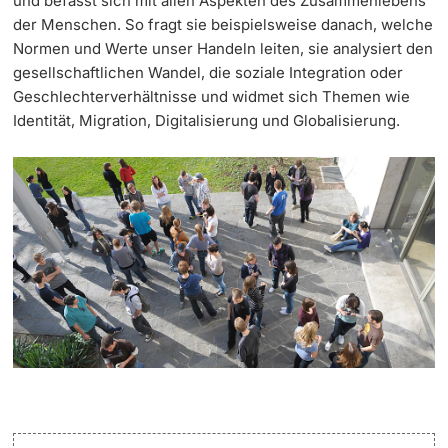
und befasst sich mit allen Aspekten des Zusammenlebens
der Menschen. So fragt sie beispielsweise danach, welche
Weiterbildung
Termine & Fristen
Normen und Werte unser Handeln leiten, sie analysiert den
Doktorierende
gesellschaftlichen Wandel, die soziale Integration oder
Universität
Informationen, Veranstaltungen & Schnuppern
Geschlechterverhältnisse und widmet sich Themen wie
Identität, Migration, Digitalisierung und Globalisierung.
Studienberatung
weitere Informationen
Studienfachberatung
Fünf Gründe, in Basel zu studieren
Fördernde & Alumni
Im Studium
Vorlesungsverzeichnis
Belegen
weitere Informationen
Rückmelden