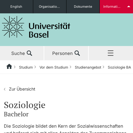
English
Organisationseinheiten
Dokumente
Informationen für...
Studieninteressierte
Suche
Personen
weitere Informationen
Studium
Vor dem Studium
Studienangebot
Soziologie BA
Home
Zurück
Aktuell
Studium
Studierende
Zur Übersicht
Studium
Vor dem Studium
Soziologie
Bachelor
Forschung
Studienangebot
weitere Informationen
Die Soziologie bildet den Kern der Sozialwissenschaften
Lehre
Anmeldung & Zulassung