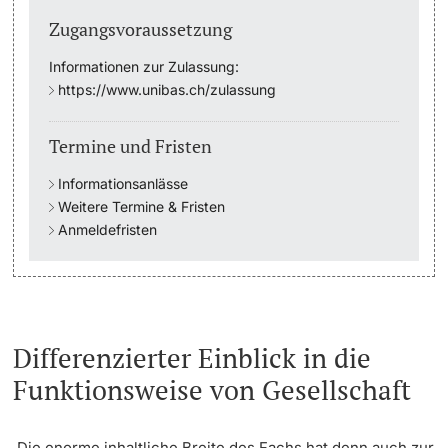
Zugangsvoraussetzung
Studienfachberatung
Informationen zur Zulassung:
https://www.unibas.ch/zulassung
Studienberatung
Termine und Fristen
Studienfinanzierung
Informationsanlässe
Berufseinstieg & Laufbahnberatung
Weitere Termine & Fristen
Anmeldefristen
Soziales & Gesundheit
Militär- & Zivildienst
Inklusive Universität
Differenzierter Einblick in die
Funktionsweise von Gesellschaft
Koordinationsstelle für Geflüchtete
Beratungswegweiser
Die enorme inhaltliche Breite des Fachs hat denn auch zur