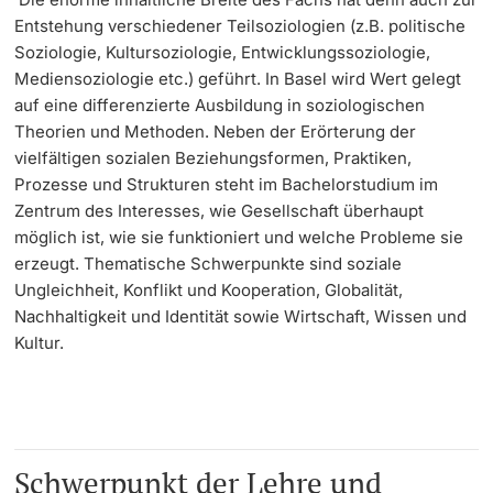
Entstehung verschiedener Teilsoziologien (z.B. politische
Langes Studium
Soziologie, Kultursoziologie, Entwicklungssoziologie,
Mediensoziologie etc.) geführt. In Basel wird Wert gelegt
Lernen & Lehren
auf eine differenzierte Ausbildung in soziologischen
Theorien und Methoden. Neben der Erörterung der
vielfältigen sozialen Beziehungsformen, Praktiken,
KI in Studium und Lehre
Prozesse und Strukturen steht im Bachelorstudium im
Zentrum des Interesses, wie Gesellschaft überhaupt
Digitales Lernen
möglich ist, wie sie funktioniert und welche Probleme sie
erzeugt. Thematische Schwerpunkte sind soziale
Sprachenzentrum
Ungleichheit, Konflikt und Kooperation, Globalität,
Nachhaltigkeit und Identität sowie Wirtschaft, Wissen und
Universitätsbibliothek Basel
Kultur.
Lernbörse
Lernräume
Schwerpunkt der Lehre und