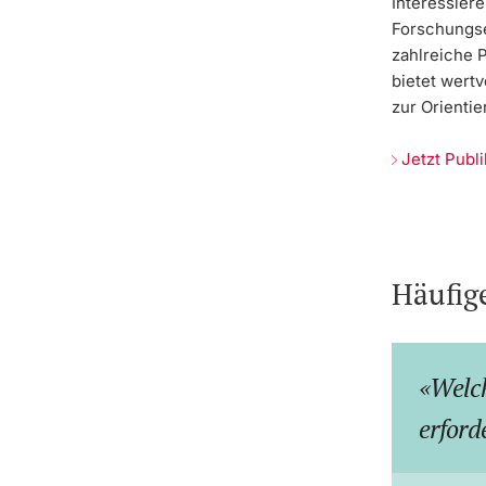
Interessiere
Forschungse
zahlreiche 
bietet wertv
zur Orientie
Jetzt Publ
Häufig
Welch
erford