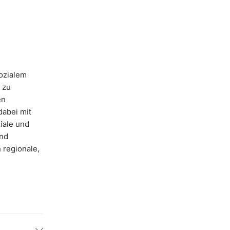
ozialem
 zu
en
dabei mit
iale und
und
 regionale,