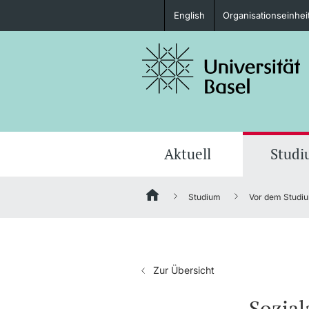
English
Organisationseinhei
Studieninteressierte
weitere Informationen
Aktuell
Stud
Studium
Vor dem Studi
Fördernde & Alumni
Zur Übersicht
weitere Informationen
Sozial