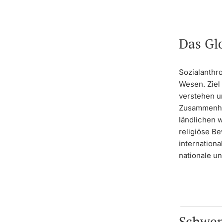
Das Gl
Sozialanthr
Wesen. Ziel
verstehen u
Zusammenhän
ländlichen 
religiöse B
internationa
nationale u
Schwer