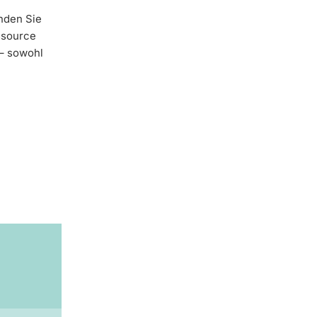
nden Sie
ssource
 – sowohl