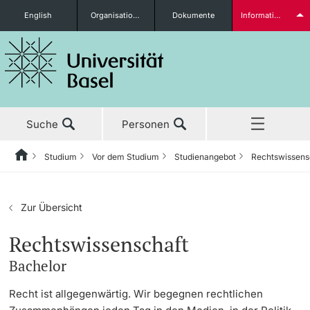
English
Organisationseinheiten
Dokumente
Informationen für...
Studieninteressierte
Suche
Personen
weitere Informationen
Studium
Vor dem Studium
Studienangebot
Rechtswissens
Home
Zurück
Aktuell
Studium
Studierende
Zur Übersicht
Studium
Vor dem Studium
Rechtswissenschaft
Bachelor
Forschung
Studienangebot
weitere Informationen
Recht ist allgegenwärtig. Wir begegnen rechtlichen
Lehre
Anmeldung & Zulassung