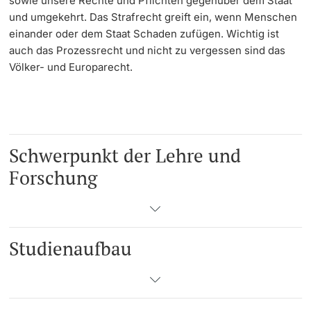
sowie unsere Rechte und Pflichten gegenüber dem Staat
und umgekehrt. Das Strafrecht greift ein, wenn Menschen
Langes Studium
einander oder dem Staat Schaden zufügen. Wichtig ist
auch das Prozessrecht und nicht zu vergessen sind das
Lernen & Lehren
Völker- und Europarecht.
KI in Studium und Lehre
Digitales Lernen
Schwerpunkt der Lehre und
Sprachenzentrum
Forschung
Universitätsbibliothek Basel
Lernbörse
Studienaufbau
Lernräume