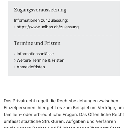
Zugangsvoraussetzung
Studienfachberatung
Informationen zur Zulassung:
https://www.unibas.ch/zulassung
Studienberatung
Studienfinanzierung
Termine und Fristen
Informationsanlässe
Berufseinstieg & Laufbahnberatung
Weitere Termine & Fristen
Anmeldefristen
Soziales & Gesundheit
Militär- & Zivildienst
Inklusive Universität
Das Privatrecht regelt die Rechtsbeziehungen zwischen
Einzelpersonen, hier geht es zum Beispiel um Verträge, um
Koordinationsstelle für Geflüchtete
familien- oder erbrechtliche Fragen. Das Öffentliche Recht
umfasst staatliche Strukturen, Aufgaben und Verfahren
Beratungswegweiser