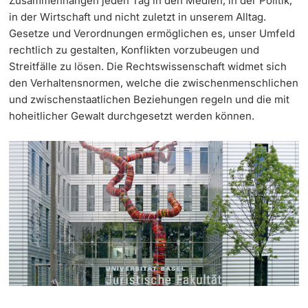
Zusammenhängen jeden Tag in den Medien, in der Politik,
in der Wirtschaft und nicht zuletzt in unserem Alltag.
Weiterbildung
Termine & Fristen
Gesetze und Verordnungen ermöglichen es, unser Umfeld
Doktorierende
rechtlich zu gestalten, Konflikten vorzubeugen und
Universität
Informationen, Veranstaltungen & Schnuppern
Streitfälle zu lösen. Die Rechtswissenschaft widmet sich
den Verhaltensnormen, welche die zwischenmenschlichen
Studienberatung
und zwischenstaatlichen Beziehungen regeln und die mit
hoheitlicher Gewalt durchgesetzt werden können.
weitere Informationen
Studienfachberatung
Fünf Gründe, in Basel zu studieren
Fördernde & Alumni
Im Studium
Vorlesungsverzeichnis
Belegen
weitere Informationen
Rückmelden