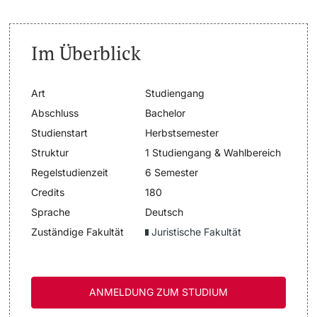
Dozierende
Termine & Fristen
Im Überblick
Dokumente und Verifikation
Art
Studiengang
«Start Smart»-Week
Abschluss
Bachelor
weitere Informationen
Studienstart
Herbstsemester
Mobilität
Struktur
1 Studiengang & Wahlbereich
Campus Credits
Regelstudienzeit
6 Semester
Credits
180
Campus Stories
Sprache
Deutsch
Zuständige Fakultät
Juristische Fakultät
Hörerinnen/Hörer
Student Life
ANMELDUNG ZUM STUDIUM
Beratung & Support