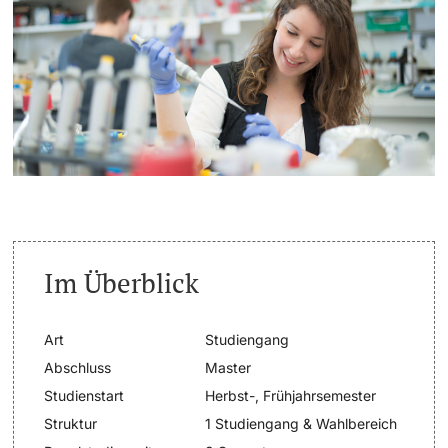
Weiterbildung
Termine & Fristen
Doktorierende
Universität
Informationen, Veranstaltungen & Schnuppern
Studienberatung
weitere Informationen
Studienfachberatung
Fünf Gründe, in Basel zu studieren
Fördernde & Alumni
Im Überblick
Im Studium
Art
Studiengang
Vorlesungsverzeichnis
Abschluss
Master
Belegen
Studienstart
Herbst-, Frühjahrsemester
weitere Informationen
Struktur
1 Studiengang & Wahlbereich
Rückmelden