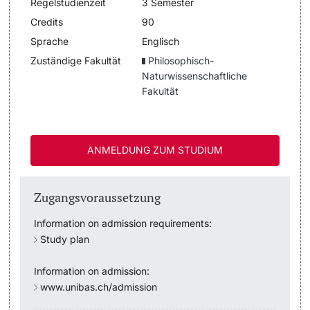
Regelstudienzeit
3 Semester
Dozierende
Credits
90
Termine & Fristen
Sprache
Englisch
Zuständige Fakultät
Philosophisch-
Dokumente und Verifikation
Naturwissenschaftliche
Fakultät
«Start Smart»-Week
weitere Informationen
Mobilität
ANMELDUNG ZUM STUDIUM
Campus Credits
Zugangsvoraussetzung
Campus Stories
Information on admission requirements:
Hörerinnen/Hörer
Study plan
Information on admission:
Student Life
www.unibas.ch/admission
Beratung & Support