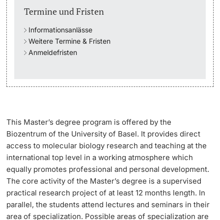
Termine und Fristen
Studienfachberatung
Informationsanlässe
Weitere Termine & Fristen
Studienberatung
Anmeldefristen
Studienfinanzierung
Berufseinstieg & Laufbahnberatung
Soziales & Gesundheit
This Master’s degree program is offered by the
Biozentrum of the University of Basel. It provides direct
Militär- & Zivildienst
access to molecular biology research and teaching at the
international top level in a working atmosphere which
equally promotes professional and personal development.
Inklusive Universität
The core activity of the Master’s degree is a supervised
practical research project of at least 12 months length. In
Koordinationsstelle für Geflüchtete
parallel, the students attend lectures and seminars in their
area of specialization. Possible areas of specialization are
Beratungswegweiser