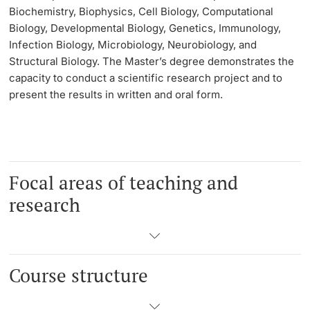
Biochemistry, Biophysics, Cell Biology, Computational
Biology, Developmental Biology, Genetics, Immunology,
Langes Studium
Infection Biology, Microbiology, Neurobiology, and
Structural Biology. The Master’s degree demonstrates the
Lernen & Lehren
capacity to conduct a scientific research project and to
present the results in written and oral form.
KI in Studium und Lehre
Digitales Lernen
Sprachenzentrum
Focal areas of teaching and
research
Universitätsbibliothek Basel
Lernbörse
Course structure
Lernräume