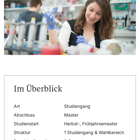
Weiterbildung
Termine & Fristen
Doktorierende
Universität
Informationen, Veranstaltungen & Schnuppern
Studienberatung
weitere Informationen
Studienfachberatung
Fünf Gründe, in Basel zu studieren
Fördernde & Alumni
Im Überblick
Im Studium
Art
Studiengang
Vorlesungsverzeichnis
Abschluss
Master
Belegen
Studienstart
Herbst-, Frühjahrsemester
weitere Informationen
Struktur
1 Studiengang & Wahlbereich
Rückmelden