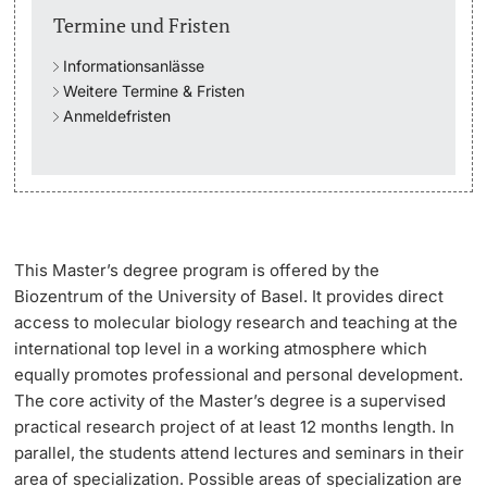
Termine und Fristen
Studienfachberatung
Informationsanlässe
Weitere Termine & Fristen
Studienberatung
Anmeldefristen
Studienfinanzierung
Berufseinstieg & Laufbahnberatung
Soziales & Gesundheit
This Master’s degree program is offered by the
Biozentrum of the University of Basel. It provides direct
Militär- & Zivildienst
access to molecular biology research and teaching at the
international top level in a working atmosphere which
equally promotes professional and personal development.
Inklusive Universität
The core activity of the Master’s degree is a supervised
practical research project of at least 12 months length. In
Koordinationsstelle für Geflüchtete
parallel, the students attend lectures and seminars in their
area of specialization. Possible areas of specialization are
Beratungswegweiser