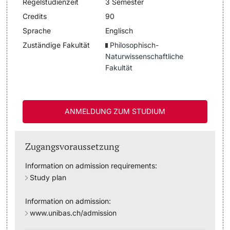
Regelstudienzeit
3 Semester
Dozierende
Credits
90
Termine & Fristen
Sprache
Englisch
Zuständige Fakultät
Philosophisch-
Dokumente und Verifikation
Naturwissenschaftliche
Fakultät
«Start Smart»-Week
weitere Informationen
Mobilität
ANMELDUNG ZUM STUDIUM
Campus Credits
Zugangsvoraussetzung
Campus Stories
Information on admission requirements:
Hörerinnen/Hörer
Study plan
Information on admission:
Student Life
www.unibas.ch/admission
Beratung & Support