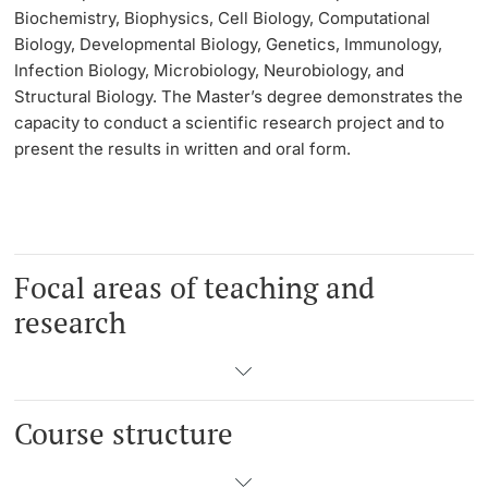
Biochemistry, Biophysics, Cell Biology, Computational
Biology, Developmental Biology, Genetics, Immunology,
Langes Studium
Infection Biology, Microbiology, Neurobiology, and
Structural Biology. The Master’s degree demonstrates the
Lernen & Lehren
capacity to conduct a scientific research project and to
present the results in written and oral form.
KI in Studium und Lehre
Digitales Lernen
Sprachenzentrum
Focal areas of teaching and
research
Universitätsbibliothek Basel
Lernbörse
Course structure
Lernräume