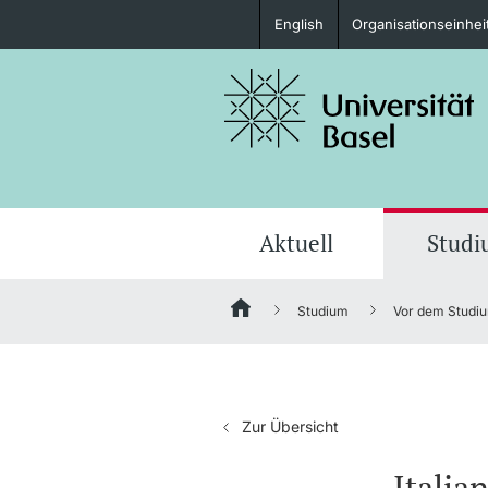
English
Organisationseinhei
Studieninteressierte
weitere Informationen
Aktuell
Stud
Studium
Vor dem Studi
Fördernde & Alumni
Zur Übersicht
weitere Informationen
Italian