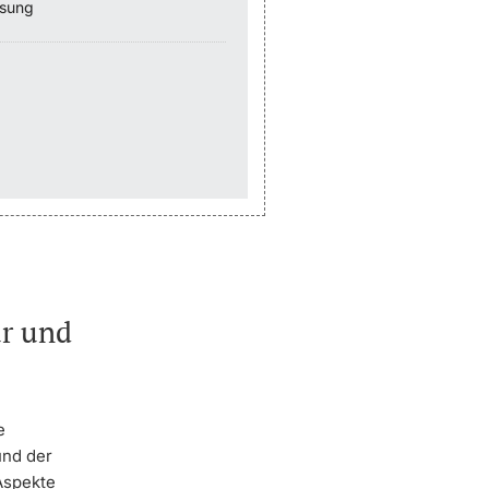
ssung
ur und
e
und der
Aspekte