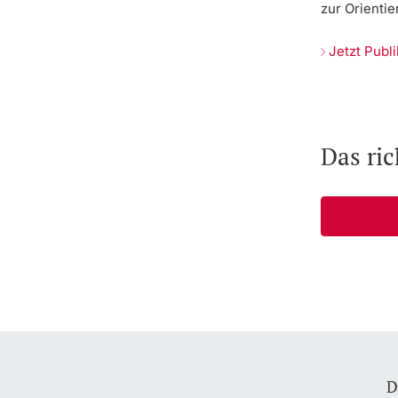
zur Orientie
Jetzt Publ
Das ri
D