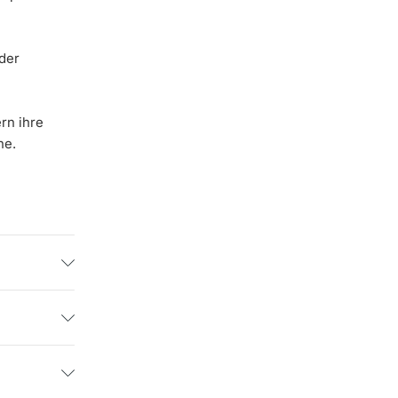
der
rn ihre
he.