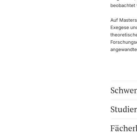
beobachtet
Auf Masters
Exegese und 
theoretisch
Forschungse
angewandten
Schwer
Studie
Fächer