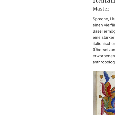
Master
Sprache, Lit
einen vielfä
Basel ermögl
eine stärke
italienische
(Übersetzun
erworbenen 
anthropologi