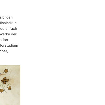
z bilden
ianistik in
studienfach
 Werke der
ption
elorstudium
cher,