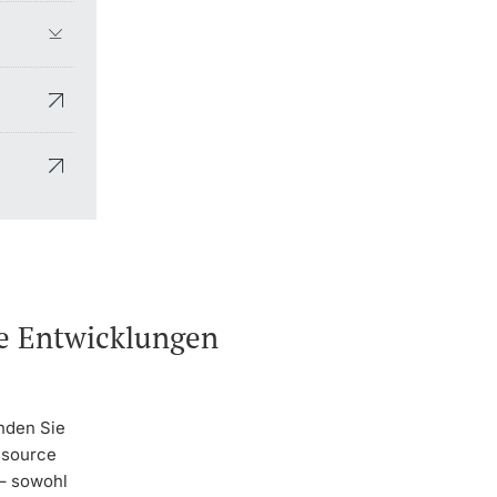
he Entwicklungen
nden Sie
ssource
 – sowohl